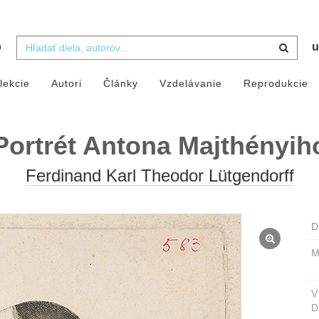
b
u
lekcie
Autori
Články
Vzdelávanie
Reprodukcie
Portrét Antona Majthényih
Ferdinand Karl Theodor Lütgendorff
D
M
D