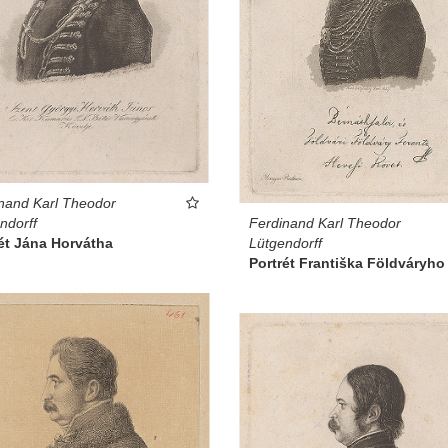
nand Karl Theodor
Ferdinand Karl Theodor
ndorff
Lütgendorff
ét Jána Horvátha
Portrét Františka Földváryho