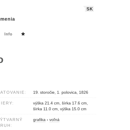
SK
menia
Info
o
ATOVANIE:
19. storočie, 1. polovica, 1826
IERY:
výška 21.4 cm, šírka 17.6 cm,
šírka 11.0 cm, výška 15.0 cm
VÝTVARNÝ
grafika
›
voľná
RUH: