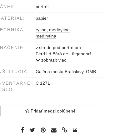
ÁNER:
portrét
ATERIÁL:
papier
ECHNIKA:
rytina, medirytina
medirytina
NAČENIE:
v strede pod portrétom
Ferd.Ld.Báró de Lütgendorf
1826 fecit
zobraziť viac
pod obrazom Antonius Majthényi
NŠTITÚCIA:
Galéria mesta Bratislavy, GMB
de Kasseleökeö...Canonicus
NVENTÁRNE
C 1271
ÍSLO:
Pridať medzi obľúbené