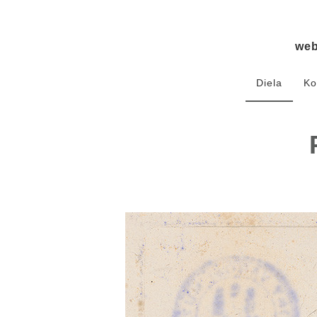
we
Diela
Ko