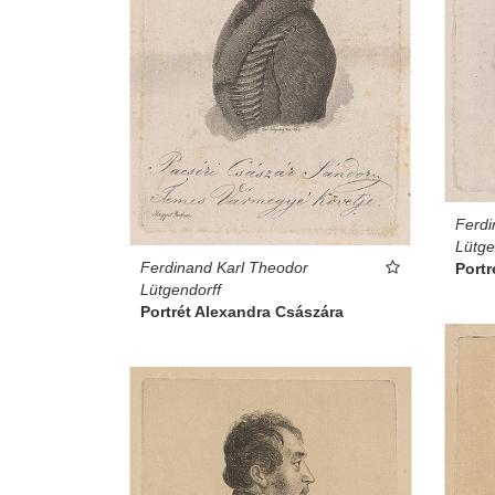
Ferdi
Lütge
Ferdinand Karl Theodor
Portr
Lütgendorff
Portrét Alexandra Császára