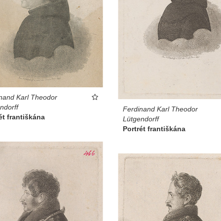
nand Karl Theodor
ndorff
Ferdinand Karl Theodor
ét františkána
Lütgendorff
Portrét františkána