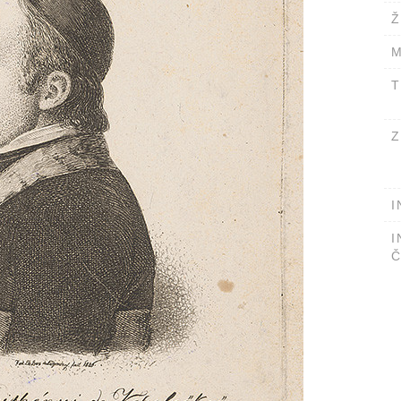
Ž
M
T
Z
I
I
Č