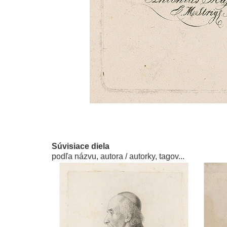
Súvisiace diela
podľa názvu, autora / autorky, tagov...