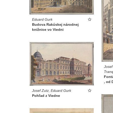
Eduard Gurk
Budova Rakúskej národnej
knižnice vo Viedni
Josef
Tranq
Font
, od
Josef Zutz, Eduard Gurk
Pohľad z Viedne