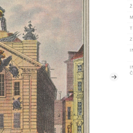
Ž
M
T
Z
I
I
Č