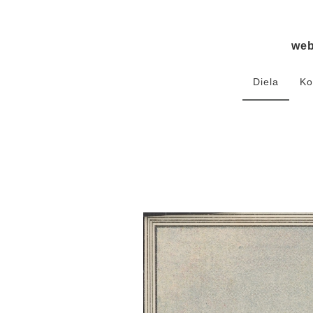
we
Diela
Ko