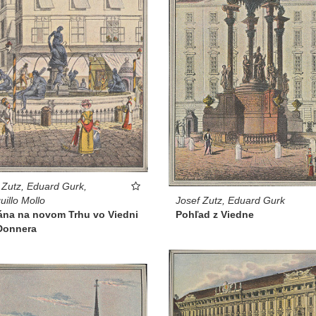
 Zutz, Eduard Gurk,
Josef Zutz, Eduard Gurk
uillo Mollo
Pohľad z Viedne
ána na novom Trhu vo Viedni
 Donnera