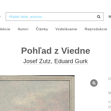
b
u
lekcie
Autori
Články
Vzdelávanie
Reprodukcie
Pohľad z Viedne
Josef Zutz
,
Eduard Gurk
D
M
D