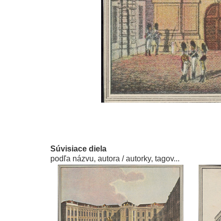
Súvisiace diela
podľa názvu, autora / autorky, tagov...