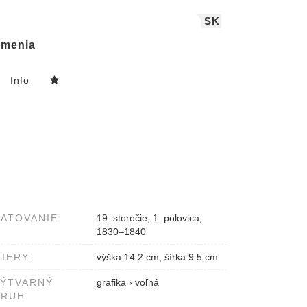
SK
menia
Info
ATOVANIE:
19. storočie, 1. polovica,
1830–1840
IERY:
výška 14.2 cm, šírka 9.5 cm
VÝTVARNÝ
grafika
›
voľná
RUH: