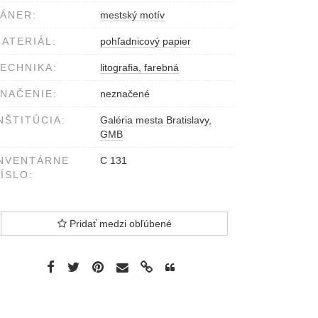
ÁNER:
mestský motív
ATERIÁL:
pohľadnicový papier
ECHNIKA:
litografia, farebná
NAČENIE:
neznačené
NŠTITÚCIA:
Galéria mesta Bratislavy,
GMB
NVENTÁRNE
C 131
ÍSLO:
Pridať medzi obľúbené