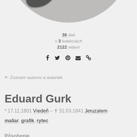
36
diel
v
3
kolekciách
2122
videní
Zoznam autorov a autoriek
Eduard Gurk
*
17.11.1801
Viedeň
– ✝
31.03.1841
Jeruzalem
maliar
,
grafik
,
rytec
Pôsobenie