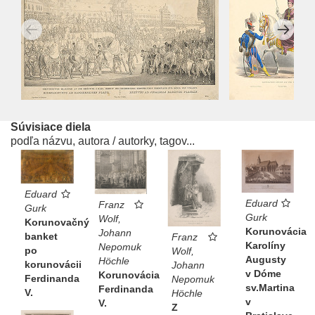
Súvisiace diela
podľa názvu, autora / autorky, tagov...
Eduard
Eduard
Franz
Gurk
Gurk
Wolf,
Korunovačný
Korunovácia
Johann
banket
Franz
Karolíny
Nepomuk
po
Wolf,
Augusty
Höchle
korunovácii
Johann
v Dóme
Korunovácia
Ferdinanda
Nepomuk
sv.Martina
Ferdinanda
V.
Höchle
v
V.
Z