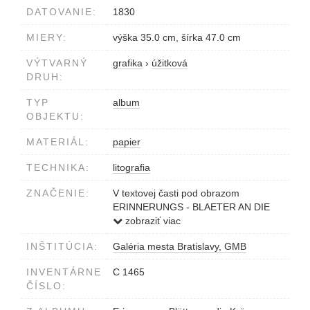
DATOVANIE:
1830
MIERY:
výška 35.0 cm, šírka 47.0 cm
VÝTVARNÝ
grafika
›
úžitková
DRUH:
TYP
album
OBJEKTU:
MATERIÁL:
papier
TECHNIKA:
litografia
ZNAČENIE:
V textovej časti pod obrazom
ERINNERUNGS - BLAETER AN DIE
KRÖNUNG S. KAIS. HOHEIT DES
zobraziť viac
ERZHERZOGS KRONPRINZEN
INŠTITÚCIA:
Galéria mesta Bratislavy, GMB
FERDINAND ZUM KÖNIG VON
UNGARN. EIDESLEISTUNG AM
INVENTÁRNE
C 1465
BARMHERZIGEN PLATZ. ESKÜVÉS
ČÍSLO:
AZ IRGALMAS BARÁTOK-PIACZÁN.
Eigenthum des Verlegers Wien bey T.