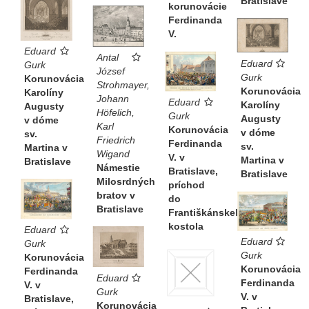
Bratislave
korunovácie
Ferdinanda
V.
Eduard
Antal
Eduard
Gurk
József
Gurk
Korunovácia
Strohmayer,
Korunovácia
Karolíny
Johann
Eduard
Karolíny
Augusty
Höfelich,
Gurk
Augusty
v dóme
Karl
Korunovácia
v dóme
sv.
Friedrich
Ferdinanda
sv.
Martina v
Wigand
V. v
Martina v
Bratislave
Námestie
Bratislave,
Bratislave
Milosrdných
príchod
bratov v
do
Bratislave
Františkánskeho
kostola
Eduard
Eduard
Gurk
Gurk
Korunovácia
Korunovácia
Ferdinanda
Eduard
Ferdinanda
V. v
Gurk
V. v
Bratislave,
Korunovácia