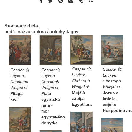
Súvisiace diela
podľa názvu, autora / autorky, tagov...
Caspar
Caspar
Caspar
Caspar
Luyken,
Luyken,
Luyken,
Luyken,
Christoph
Christoph
Christoph
Christoph
Weigel st.
Weigel st.
Weigel st.
Weigel st.
Mojžiš
Jozua a
Pliaga
Piata
zabíja
knieža
krvi
egyptská
Egypťana
vojska
rana -
Hospodinovh
mor
egyptského
dobytka