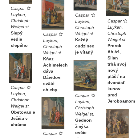
Caspar
Luyken,
Caspar
Christoph
Caspar
Luyken,
Weigel st.
Luyken,
Christoph
Slepý
Christoph
Weigel st.
Caspar
vedie
Weigel st.
Každý
Luyken,
slepého
Prorok
cudzinec
Christoph
Ahiáš,
je vítaný
Weigel st.
Silan
Kňaz
trhá svoj
Achimelech
nový
dáva
plášť na
Dávidovi
dvanásť
sväté
Caspar
kusov
chleby
Luyken,
pred
Caspar
Christoph
Jeroboamom
Luyken,
Weigel st.
Christoph
Obetovanie
Weigel st.
Ježiša v
Gedeon
chráme
žmýka
ovčie
Caspar