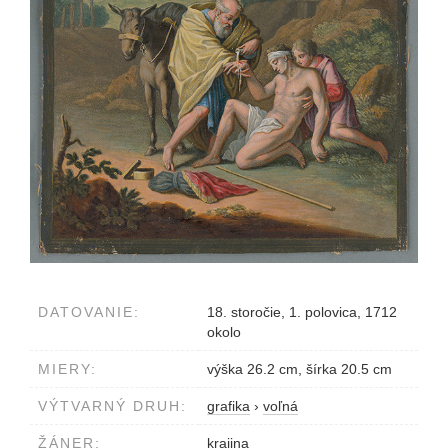
DATOVANIE:
18. storočie, 1. polovica, 1712
okolo
MIERY:
výška 26.2 cm, šírka 20.5 cm
VÝTVARNÝ DRUH:
grafika
›
voľná
ŽÁNER:
krajina