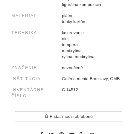
figurálna kompozícia
MATERIÁL:
plátno
tenký kartón
TECHNIKA:
kolorovanie
olej
tempera
medirytina
rytina, medirytina
ZNAČENIE:
neznačené
INŠTITÚCIA:
Galéria mesta Bratislavy, GMB
INVENTÁRNE
C 14512
ČÍSLO:
Pridať medzi obľúbené