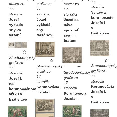
17.
maliar zo
maliar zo
maliar zo
storočia
17.
17.
17.
Výjavy z
storočia
storočia
storočia
korunovácie
Jozef
Jozef
Jozef sa
Jozefa I.
vykladá
vykladá
dáva
v
sny vo
sny
spoznať
Bratislave
väzení
faraónovi
svojim
bratom
Stredoeurópsky
grafik zo
Stredoeurópsk
Stredoeurópsky
17.
grafik zo
grafik zo
Stredoeurópsky
storočia
17.
17.
grafik zo
Jozef I.
storočia
storočia
17.
na
Korunovácia
Korunovácia
storočia
korunovačnom
Jozefa I.
Jozefa I.
Korunovácia
vŕšku v
v
Jozefa I.
Bratislave
Bratislave