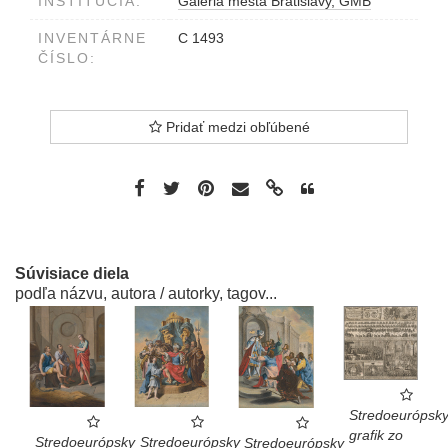
INŠTITÚCIA:
Galéria mesta Bratislavy, GMB
INVENTÁRNE
C 1493
ČÍSLO:
Pridať medzi obľúbené
Súvisiace diela
podľa názvu, autora / autorky, tagov...
Stredoeurópsk
grafik zo
Stredoeurópsky
Stredoeurópsky
Stredoeurópsky