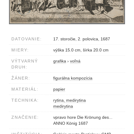
DATOVANIE:
17. storočie, 2. polovica, 1687
MIERY:
výška 15.0 cm, šírka 20.0 cm
VÝTVARNÝ
grafika
›
voľná
DRUH:
ŽÁNER:
figurálna kompozícia
MATERIÁL:
papier
TECHNIKA:
rytina, medirytina
medirytina
ZNAČENIE:
vpravo hore Die Krönung des...
ANNO König 1687