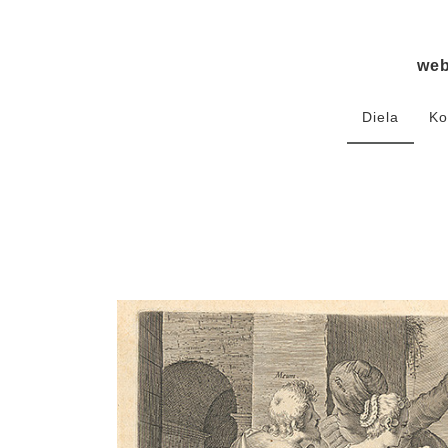
we
Diela
Ko