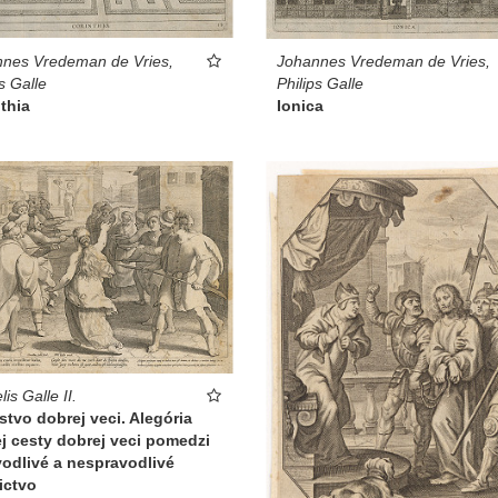
nes Vredeman de Vries,
Johannes Vredeman de Vries,
s Galle
Philips Galle
thia
Ionica
is Galle II.
stvo dobrej veci. Alegória
j cesty dobrej veci pomedzi
odlivé a nespravodlivé
ictvo