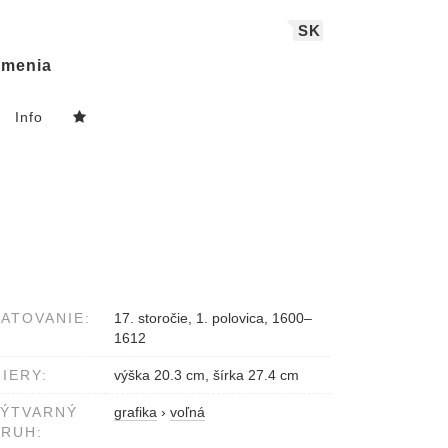
SK
menia
Info
ATOVANIE:
17. storočie, 1. polovica, 1600–
1612
IERY:
výška 20.3 cm, šírka 27.4 cm
VÝTVARNÝ
grafika
›
voľná
RUH: