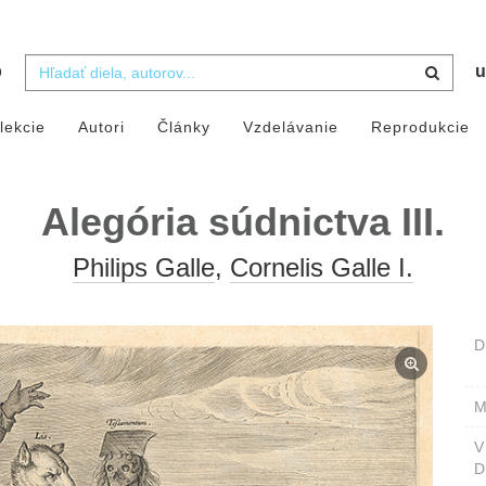
b
u
lekcie
Autori
Články
Vzdelávanie
Reprodukcie
Alegória súdnictva III.
Philips Galle
,
Cornelis Galle I.
D
M
D