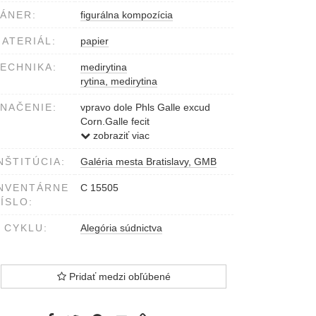
ÁNER:
figurálna kompozícia
ATERIÁL:
papier
ECHNIKA:
medirytina
rytina, medirytina
NAČENIE:
vpravo dole Phls Galle excud
Corn.Galle fecit
pod obrazom Auri caeca sames,
zobraziť viac
Sua meus...interitum et
NŠTITÚCIA:
Galéria mesta Bratislavy, GMB
perditoinem Tim.6.
NVENTÁRNE
C 15505
ÍSLO:
 CYKLU:
Alegória súdnictva
Pridať medzi obľúbené