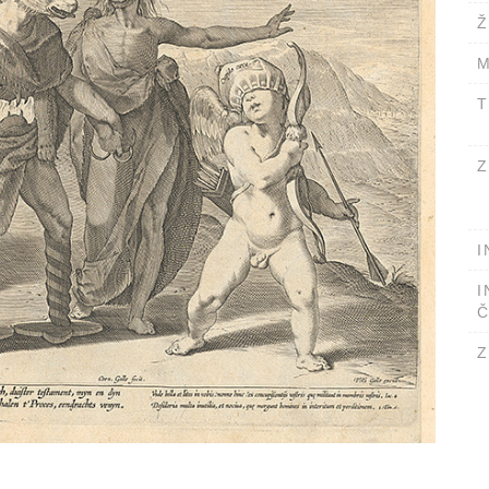
Ž
M
T
Z
I
I
Č
Z