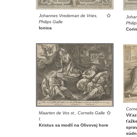
Johannes Vredeman de Vries,
Johan
Philips Galle
Philip
Ionica
Corin
Cornel
Maarten de Vos st., Cornelis Galle
Víťaz
I.
ťažke
Kristus sa modlí na Olivovej hore
sprav
súdn