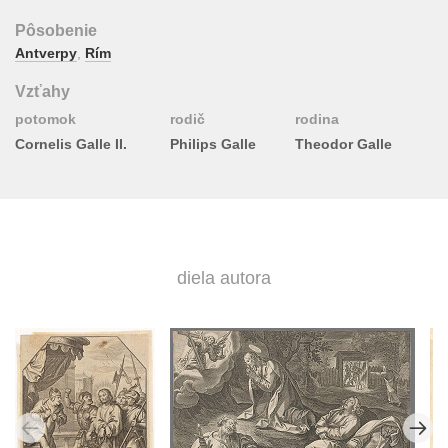
Pôsobenie
Antverpy
,
Rím
Vzťahy
potomok
rodič
rodina
Cornelis Galle II.
Philips Galle
Theodor Galle
diela autora