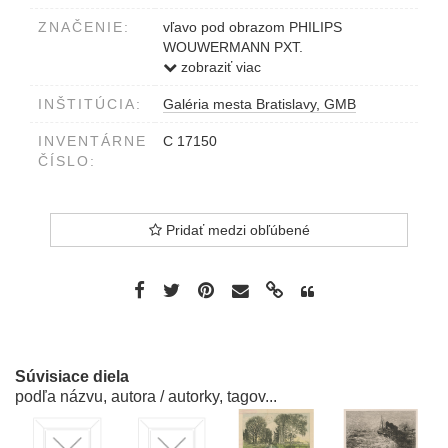
ZNAČENIE:
vľavo pod obrazom PHILIPS
WOUWERMANN PXT.
pod obrazom SCHLACHT ZWISCHEN
zobraziť viac
FUSSVOLK UND REITEREI
INŠTITÚCIA:
Galéria mesta Bratislavy, GMB
vpravo pod obrazom W.ROHR SCT
INVENTÁRNE
C 17150
ČÍSLO:
Pridať medzi obľúbené
Súvisiace diela
podľa názvu, autora / autorky, tagov...