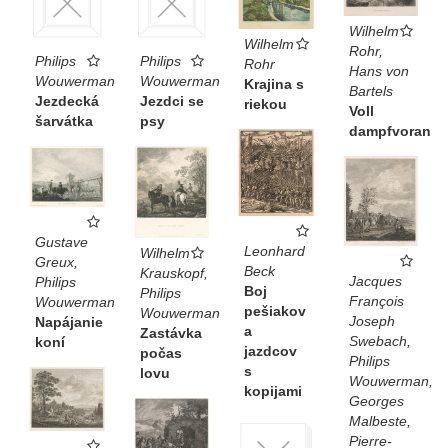
Wilhelm
Wilhelm
Rohr,
Philips
Philips
Rohr
Hans von
Wouwerman
Wouwerman
Krajina s
Bartels
Jezdecká
Jezdci se
riekou
Voll
šarvátka
psy
dampfvoran
Gustave
Leonhard
Wilhelm
Greux,
Beck
Krauskopf,
Jacques
Philips
Boj
Philips
François
Wouwerman
pešiakov
Wouwerman
Joseph
Napájanie
a
Zastávka
Swebach,
koní
jazdcov
počas
Philips
s
lovu
Wouwerman,
kopijami
Georges
Malbeste,
Pierre-