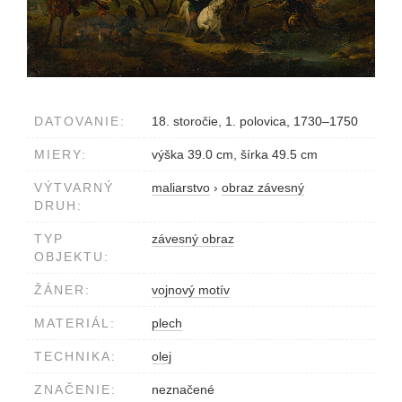
DATOVANIE:
18. storočie, 1. polovica, 1730–1750
MIERY:
výška 39.0 cm, šírka 49.5 cm
VÝTVARNÝ
maliarstvo
›
obraz závesný
DRUH:
TYP
závesný obraz
OBJEKTU:
ŽÁNER:
vojnový motív
MATERIÁL:
plech
TECHNIKA:
olej
ZNAČENIE:
neznačené