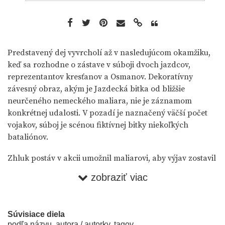
Predstavený dej vyvrcholí až v nasledujúcom okamžiku,
keď sa rozhodne o zástave v súboji dvoch jazdcov,
reprezentantov kresťanov a Osmanov. Dekoratívny
závesný obraz, akým je Jazdecká bitka od bližšie
neurčeného nemeckého maliara, nie je záznamom
konkrétnej udalosti. V pozadí je naznačený väčší počet
vojakov, súboj je scénou fiktívnej bitky niekoľkých
bataliónov.
Zhluk postáv v akcii umožnil maliarovi, aby výjav zostavil
výlučne podľa estetických kritérií a predviedol sa tak ako
zobraziť viac
ovláda umelecké prostriedky rozvrhu farebnosti a
postáv. Dymom zastretá časť oblohy je kulisou zhluku
postáv, ktorých zbrane tvoria spleť priamok vedúcich
Súvisiace diela
pohľad k ústrednému momentu deja.
podľa názvu, autora / autorky, tagov...