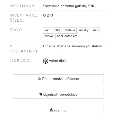
INŠTITÚCIA:
Slovenská národná galéria, SNG
INVENTÁRNE
O 240
ČÍSLO:
TAGY:
kôň
bitka
zástava
oblaky
meč
puška
nazi looted art
V
Umenie zhabané slovenským štátom
KOLEKCIÁCH:
LICENCIA:
voľné dielo
Pridať medzi obľúbené
objednať reprodukciu
stiahnuť