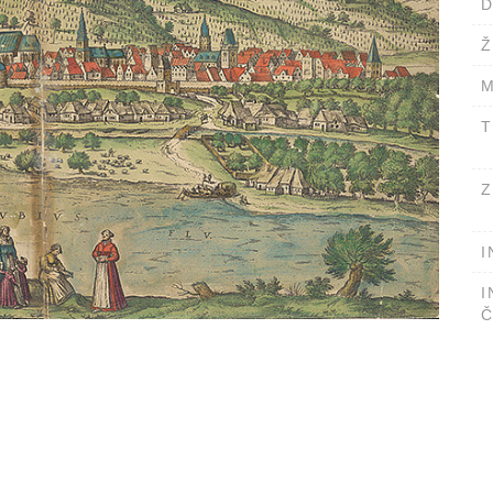
D
Ž
M
T
Z
I
I
Č