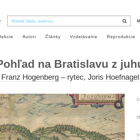
b
u
lekcie
Autori
Články
Vzdelávanie
Reprodukcie
Pohľad na Bratislavu z juh
Franz Hogenberg
– rytec,
Joris Hoefnagel
D
M