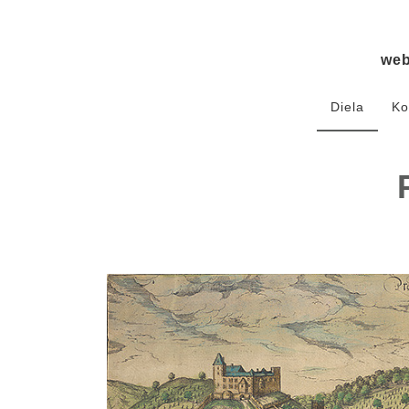
we
Diela
Ko