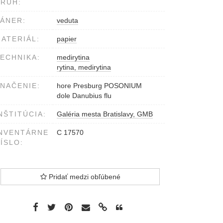
RUH:
ÁNER:
veduta
ATERIÁL:
papier
ECHNIKA:
medirytina
rytina, medirytina
NAČENIE:
hore Presburg POSONIUM
dole Danubius flu
NŠTITÚCIA:
Galéria mesta Bratislavy, GMB
NVENTÁRNE
C 17570
ÍSLO:
Pridať medzi obľúbené