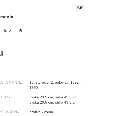
SK
menia
Info
u
ATOVANIE:
16. storočie, 2. polovica, 1572–
1590
IERY:
výška 29.5 cm, šírka 49.0 cm,
výška 29.5 cm, šírka 49.0 cm
VÝTVARNÝ
grafika
›
voľná