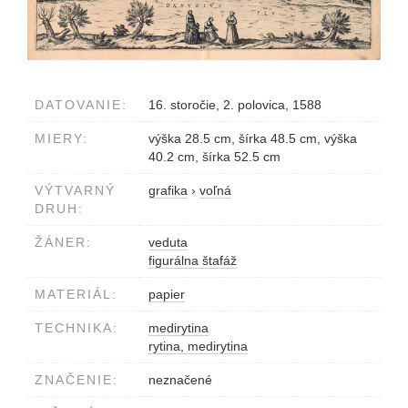
DATOVANIE:
16. storočie, 2. polovica, 1588
MIERY:
výška 28.5 cm, šírka 48.5 cm, výška
40.2 cm, šírka 52.5 cm
VÝTVARNÝ
grafika
›
voľná
DRUH:
ŽÁNER:
veduta
figurálna štafáž
MATERIÁL:
papier
TECHNIKA:
medirytina
rytina, medirytina
ZNAČENIE:
neznačené