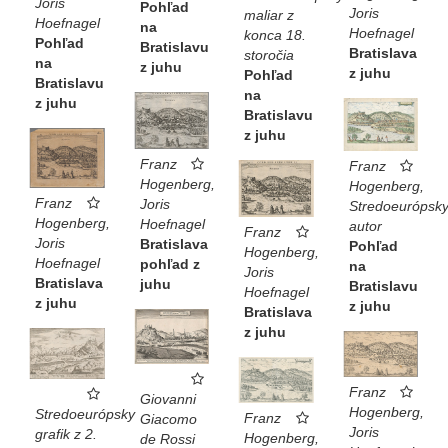
Joris
Pohľad
Joris
maliar z
Hoefnagel
na
Hoefnagel
konca 18.
Pohľad
Bratislavu
Bratislava
storočia
na
z juhu
z juhu
Pohľad
Bratislavu
na
z juhu
Bratislavu
z juhu
Franz
Franz
Hogenberg,
Hogenberg,
Franz
Joris
Stredoeurópsk
Hogenberg,
Hoefnagel
autor
Franz
Joris
Bratislava
Pohľad
Hogenberg,
Hoefnagel
pohľad z
na
Joris
Bratislava
juhu
Bratislavu
Hoefnagel
z juhu
z juhu
Bratislava
z juhu
Franz
Giovanni
Hogenberg,
Stredoeurópsky
Franz
Giacomo
Joris
grafik z 2.
Hogenberg,
de Rossi