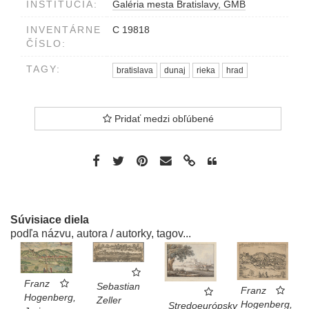
INŠTITÚCIA:
Galéria mesta Bratislavy, GMB
INVENTÁRNE
C 19818
ČÍSLO:
TAGY:
bratislava
dunaj
rieka
hrad
Pridať medzi obľúbené
Súvisiace diela
podľa názvu, autora / autorky, tagov...
Franz
Sebastian
Franz
Hogenberg,
Zeller
Hogenberg,
Stredoeurópsky