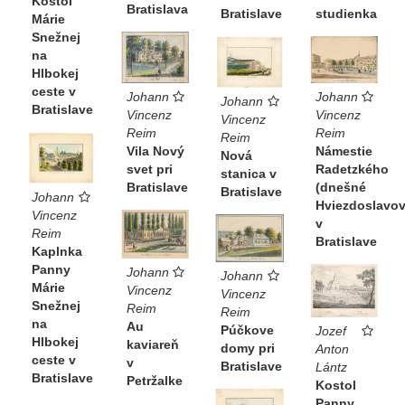
Kostol
111-137)
Bratislava
Bratislave
studienka
Márie
Snežnej
na
Hlbokej
ceste v
Johann
Johann
Johann
Bratislave
Vincenz
Vincenz
Vincenz
Reim
Reim
Reim
Námestie
Vila Nový
Nová
Radetzkého
svet pri
stanica v
(dnešné
Bratislave
Bratislave
Johann
Hviezdoslavov
Vincenz
v
Reim
Bratislave
Kaplnka
Panny
Johann
Johann
Márie
Vincenz
Vincenz
Snežnej
Reim
Reim
na
Au
Púčkove
Jozef
Hlbokej
kaviareň
domy pri
Anton
ceste v
v
Bratislave
Lántz
Bratislave
Petržalke
Kostol
Panny