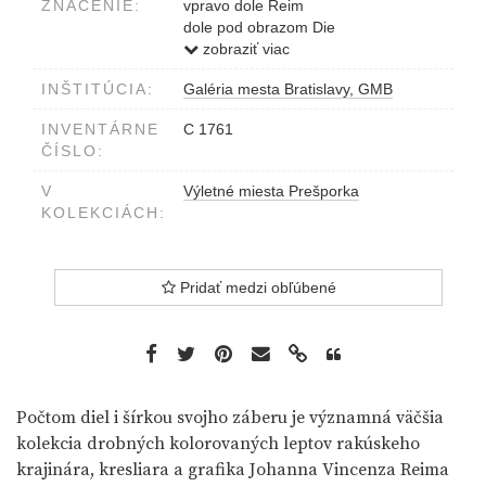
ZNAČENIE:
vpravo dole Reim
dole pod obrazom Die
Tiefenweg.....bei Pressburg
zobraziť viac
INŠTITÚCIA:
Galéria mesta Bratislavy, GMB
INVENTÁRNE
C 1761
ČÍSLO:
V
Výletné miesta Prešporka
KOLEKCIÁCH:
Pridať medzi obľúbené
Počtom diel i šírkou svojho záberu je významná väčšia
kolekcia drobných kolorovaných leptov rakúskeho
krajinára, kresliara a grafika Johanna Vincenza Reima