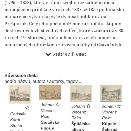
(1796 – 1858), ktorý v rámci svojho rozsiahleho diela
mapujúceho približne v rokoch 1837 až 1850 podunajskú
monarchiu vytvoril aj vyše dvadsať pohľadov na
Prešporok. Celý jeho počin môžeme zaradiť do skupiny
ilustrovaných vlastivedných edícií, ktoré vznikali už v 30.
rokoch 19. storočia, pričom Reim vo svojich pomerne
nenáročných obrázkoch zároveň akoby udržiaval idylu
predrevolučného diania. Okrem obligátnych pohľadov
zobraziť viac
do mestského interiéru na najvýznamnejšie námestia a
ulice Prešporka a ďalších pohľadov na
Aukaffee
,
Kaplnku na Hlbokej ceste, Červený most a parný mlyn či
Súvisiace diela
Železnú studničku
, patrili k námetovo najvzácnejším
podľa názvu, autora / autorky, tagov...
pohľady na
Nový svet
a
Púčikov dom
. Predstavujú akoby
momentky z výletu, no zároveň s náznakom reálnej
podoby týchto miest.
Johann
Johann
Johann
Vincenz
Vincenz
Vincenz
Martin Čičo ●
Oddychové a výletné miesta Prešporka
Christián
Reim
Reim
Reim
Karol
koncom 18. a v prvej polovici 19. storočia v kontexte
Špitálska
Špitálska
Kúpele
Stetter
rozvoja krajinárstva (Forum Historiae, 2016, roč. 10, č. 2, s.
ulica v
ulica v
Železná