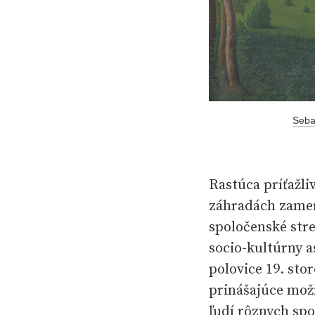
Sebas
Rastúca príťažli
záhradách zamer
spoločenské stre
socio-kultúrny 
polovice 19. stor
prinášajúce možno
ľudí rôznych spo