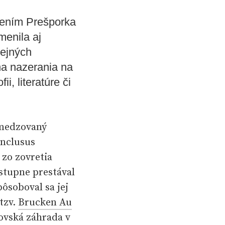
avením Prešporka
enila aj
rejných
na nazerania na
i, literatúre či
bmedzovaný
onclusus
 zo zovretia
ostupne prestával
ôsoboval sa jej
tzv.
Brucken Au
ovská záhrada v