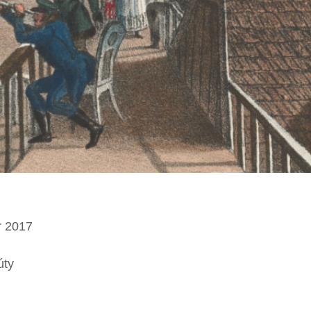
r 2017
úty