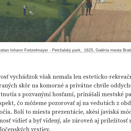
tian Iohann Feitzelmayer - Petržalský park, 1825, Galéria mesta Brat
vosť vychádzok však nemala len esteticko-rekreač
aných skôr na komorné a privátne chvíle oddych
tnutia s pozvanými hosťami, prinášali mestské pa
aspekt, čo môžeme pozorovať aj na vedutách z obd
očia. Boli to miesta prezentácie, akési javiská mó
sť vidieť a byť videný, ale zároveň aj príležitosť 
ločenských vrstiev.