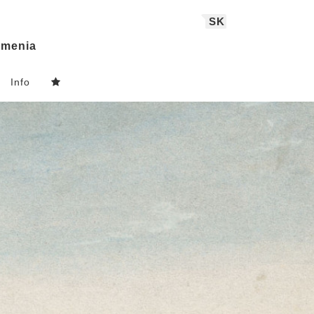
SK
menia
Info