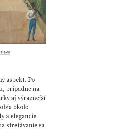
islavy
ný aspekt. Po
u, prípadne na
rky aj výraznejší
obia okolo
dy a elegancie
na stretávanie sa