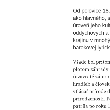
Od polovice 18.
ako hlavného, 
úroveň jeho kul
oddychových a 
krajinu v mnohýc
barokovej lyrick
Všade bol prítom
plotom záhrady 
(uzavreté záhrad
hradieb a človek
vtláčať prírode 
prirodzenosti. 
patrila po roku