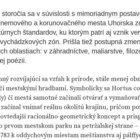
 storočia sa v súvislosti s mimoriadnym post
snemového a korunovačného mesta Uhorska zm
túrnych štandardov, ku ktorým patrí aj vznik ve
vychádzkových zón. Prišla tiež postupná zme
h oblastiach: v záhradníctve, maliarstve, filozofi
ej poézii.
ný rozvíjajúci sa vzťah k prírode, stále menej o
či mestskými hradbami. Symbolicky sa Hortus c
y) či mestá samotné začínali otvárať a vymaňovať
 začínal vnímať reálnu okolitú krajinu, pričom p
dovtedajší racionálno-geometrický koncept a prisp
Po prvom mestskom parku na petržalskej strane – 
 1783 k oddychovým miestam meštianstva aj pálffy