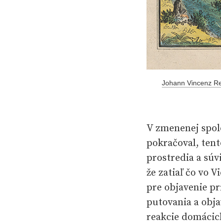
Johann Vincenz Rei
V zmenenej spolo
pokračoval, tent
prostredia a súv
že zatiaľ čo vo 
pre objavenie pr
putovania a obja
reakcie domácic