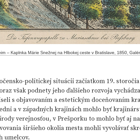
m – Kaplnka Márie Snežnej na Hlbokej ceste v Bratislave, 1850, Galér
čensko-politickej situácii začiatkom 19. storočia
oraz však podnety jeho ďalšieho rozvoja vychádz
iseli s objavovaním a estetickým doceňovaním kra
Viedni a v západných krajinách mohlo byť krajiná
írody verejnosťou, v Prešporku to mohlo byť aj n
vovania širšieho okolia mesta mohli vyvolávať sk
h umelcov.