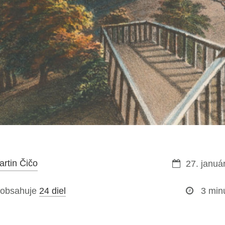
artin Čičo
27. januá
 obsahuje
24 diel
3 min