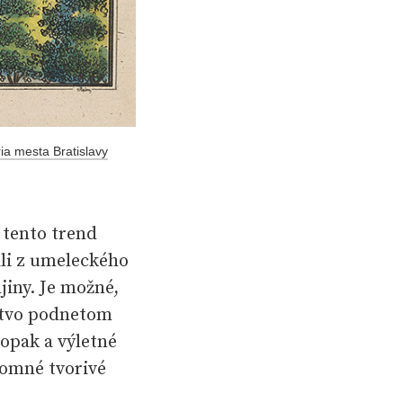
ia mesta Bratislavy
 tento trend
ali z umeleckého
jiny. Je možné,
rstvo podnetom
aopak a výletné
romné tvorivé