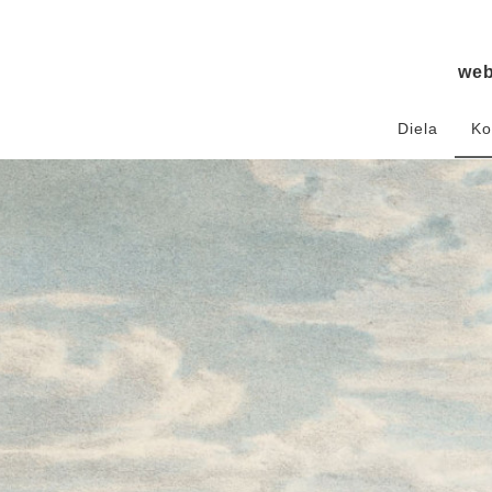
we
Diela
Ko