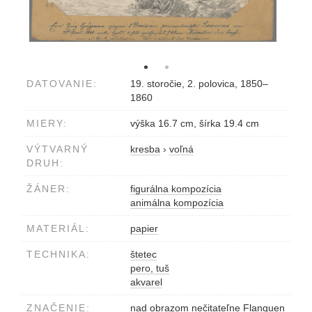
DATOVANIE:
19. storočie, 2. polovica, 1850–
1860
MIERY:
výška 16.7 cm, šírka 19.4 cm
VÝTVARNÝ
kresba
›
voľná
DRUH:
ŽÁNER:
figurálna kompozícia
animálna kompozícia
MATERIÁL:
papier
TECHNIKA:
štetec
pero, tuš
akvarel
ZNAČENIE:
nad obrazom nečitateľne Flanguen