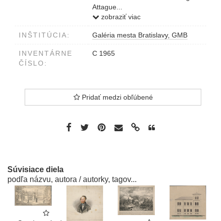
Attague...
dole pod obrazom fin
zobraziť viac
Zug...I.Division...
INŠTITÚCIA:
Galéria mesta Bratislavy, GMB
INVENTÁRNE
C 1965
ČÍSLO:
Pridať medzi obľúbené
Súvisiace diela
podľa názvu, autora / autorky, tagov...