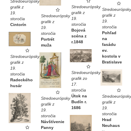
Stredoeurópsky
Stredoeurópsky
grafik z
Stredoeurópsk
grafik z
19.
grafik z
Stredoeurópsky
19.
storočia
19.
grafik z
storočia
Cintorín
storočia
19.
Bojová
Pohľad
storočia
scéna z
na
Portrét
r.1848
fasádu
muža
ev.
kostola v
Stredoeurópsky
Bratislave
grafik z
19.
Stredoeurópsky
storočia
grafik zo
Radeckého
17.
husár
storočia
Útok na
Stredoeurópsk
Stredoeurópsky
Budín r.
grafik z
grafik z
1686
19.
19.
storočia
storočia
Hrad
Návštívenie
Neuhaus
Panny