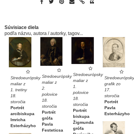
Súvisiace diela
podľa názvu, autora / autorky, tagov...
Stredoeurópsky
Stredoeurópsky
Stredoeurópsk
Stredoeurópsky
maliar z
maliar z
grafik zo
maliar z
1.
2.
17.
1. tretiny
polovice
polovice
storočia
18.
18.
18.
Portrét
storočia
storočia
storočia
Pavla
Portrét
Portrét
Portrét
Esterházyho
arcibiskupa
biskupa
grófa
Imricha
Žigmunda
Pavla
Esterházyho
grófa
Festeticsa