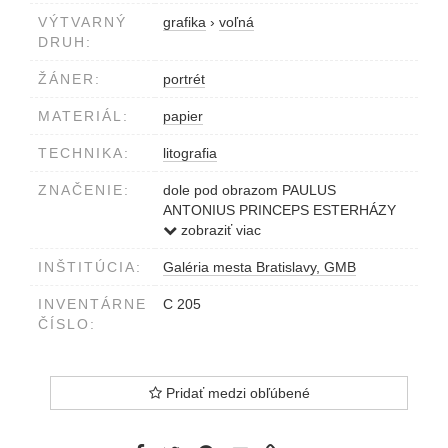
VÝTVARNÝ
grafika
›
voľná
DRUH:
ŽÁNER:
portrét
MATERIÁL:
papier
TECHNIKA:
litografia
ZNAČENIE:
dole pod obrazom PAULUS
ANTONIUS PRINCEPS ESTERHÁZY
de GALANTHA
zobraziť viac
vpravo dole Lith. Inst. in Wien
INŠTITÚCIA:
Galéria mesta Bratislavy, GMB
INVENTÁRNE
C 205
ČÍSLO:
Pridať medzi obľúbené