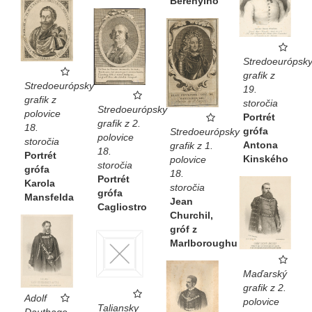
Berényiho
Stredoeurópsk
grafik z
Stredoeurópsky
19.
grafik z
storočia
Stredoeurópsky
polovice
Portrét
grafik z 2.
18.
grófa
Stredoeurópsky
polovice
storočia
Antona
grafik z 1.
18.
Portrét
Kinského
polovice
storočia
grófa
18.
Portrét
Karola
storočia
grófa
Mansfelda
Jean
Cagliostro
Churchil,
gróf z
Marlboroughu
Maďarský
grafik z 2.
Adolf
polovice
Taliansky
Dauthage