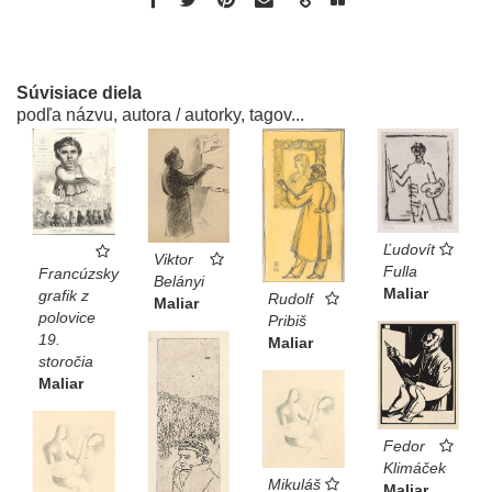
Súvisiace diela
podľa názvu, autora / autorky, tagov...
Ľudovít
Viktor
Fulla
Francúzsky
Belányi
Maliar
grafik z
Rudolf
Maliar
polovice
Pribiš
19.
Maliar
storočia
Maliar
Fedor
Klimáček
Mikuláš
Maliar