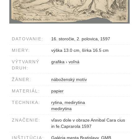
DATOVANIE:
16. storočie, 2. polovica, 1597
MIERY:
výška 13.0 cm, šírka 16.5 cm
VÝTVARNÝ
grafika
›
voľná
DRUH:
ŽÁNER:
náboženský motív
MATERIÁL:
papier
TECHNIKA:
rytina, medirytina
medirytina
ZNAČENIE:
vľavo dole v obraze Annibal Cara cius
in fe.Caprarola 1597
INŠTITÚCIA:
Galéria mesta Bratislavy, GMB