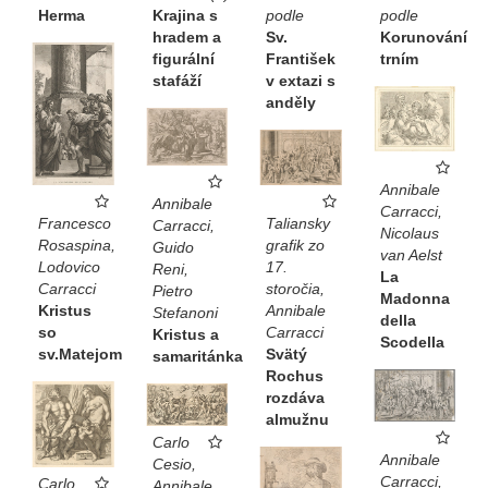
Herma
Krajina s
podle
podle
hradem a
Sv.
Korunování
figurální
František
trním
stafáží
v extazi s
anděly
Annibale
Annibale
Carracci,
Francesco
Taliansky
Carracci,
Nicolaus
Rosaspina,
grafik zo
Guido
van Aelst
Lodovico
17.
Reni,
La
Carracci
storočia,
Pietro
Madonna
Kristus
Annibale
Stefanoni
della
so
Carracci
Kristus a
Scodella
sv.Matejom
Svätý
samaritánka
Rochus
rozdáva
almužnu
Carlo
Annibale
Cesio,
Carracci,
Carlo
Annibale