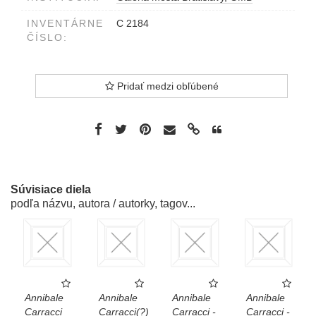
INVENTÁRNE
C 2184
ČÍSLO:
Pridať medzi obľúbené
Súvisiace diela
podľa názvu, autora / autorky, tagov...
Annibale
Annibale
Annibale
Annibale
Carracci
Carracci(?)
Carracci -
Carracci -