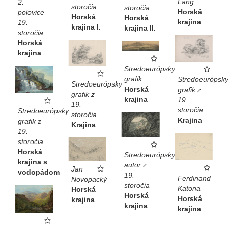
Lang
2.
storočia
storočia
Horská
polovice
Horská
Horská
krajina
19.
krajina I.
krajina II.
storočia
Horská
krajina
Stredoeurópsky
grafik
Stredoeurópsk
Stredoeurópsky
Horská
grafik z
grafik z
krajina
19.
19.
storočia
Stredoeurópsky
storočia
Krajina
grafik z
Krajina
19.
storočia
Horská
Stredoeurópsky
krajina s
autor z
Jan
vodopádom
19.
Ferdinand
Novopacký
storočia
Katona
Horská
Horská
Horská
krajina
krajina
krajina