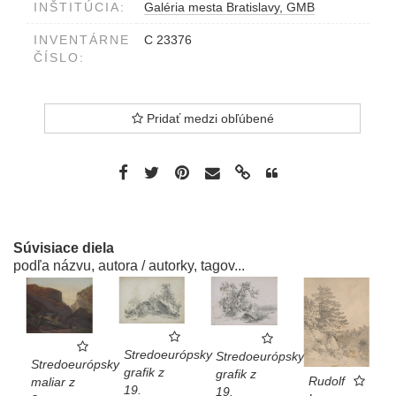
INŠTITÚCIA:
Galéria mesta Bratislavy, GMB
INVENTÁRNE
C 23376
ČÍSLO:
Pridať medzi obľúbené
Súvisiace diela
podľa názvu, autora / autorky, tagov...
Stredoeurópsky
Stredoeurópsky
Stredoeurópsky
grafik z
grafik z
Rudolf
maliar z
19.
19.