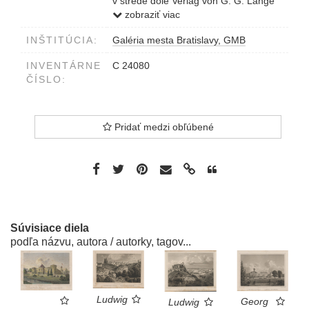
v strede dole Verlag von G. G. Lange
in Darmstadt
zobraziť viac
vpravo dole A. Fesca sculpt.
INŠTITÚCIA:
Galéria mesta Bratislavy, GMB
dole AZ OROSZVÁRI KASTÉLY /
KASTEL IN KARLSBURG Laufer és
INVENTÁRNE
C 24080
Stolp bizományában Pesten
ČÍSLO:
Pridať medzi obľúbené
Súvisiace diela
podľa názvu, autora / autorky, tagov...
Ludwig
Georg
Ludwig