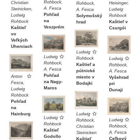
Rohbock,
Christian
Heisinger,
Rohbock,
A. Fesca
Steinicken,
Ludwig
A. Fesca
Pohľad
Ludwig
Rohbock
Solymošský
na
Rohbock
Kaštieľ v
hrad
Veszprém
Kaštieľ
Csurgói
vo
Veľkých
Uherciach
Ludwig
Ludwig
Rohbock
Ludwig
Rohbock,
Kaštieľ a
Rohbock,
A. Fesca
pútnické
A. Fesca
Pohľad
Anton
miesto v
Vyšehrad
na Nagy-
Fesca,
Bodajki
pri
Maros
Ludwig
Dunaji
Rohbock
Pohľad
na
Hainburg
Ludwig
Ludwig
Ludwig
Rohbock,
Rohbock
Rohbock,
Christian
Kaštieľ
A. Fesca
Steinicken
Godollo
Ceľkový
Kaštieľ