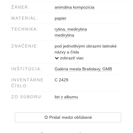
ŽÁNER:
animálna kompozícia
MATERIÁL:
papier
TECHNIKA:
rytina, medirytina
medirytina
ZNAČENIE:
pod jednotlivými obrazmi latinské
názvy a čísla
dole pod obrazom Mammalia
zobraziť viac
INŠTITÚCIA:
Galéria mesta Bratislavy, GMB
INVENTÁRNE
C 2429
ČÍSLO:
ZO SÚBORU:
list z albumu
Pridať medzi obľúbené