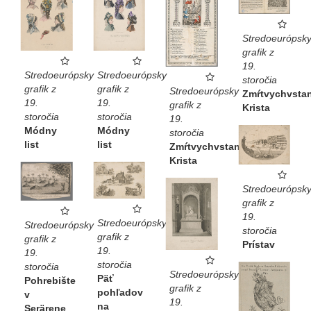
Stredoeurópsk
grafik z
19.
Stredoeurópsky
Stredoeurópsky
storočia
grafik z
grafik z
Stredoeurópsky
Zmŕtvychvstan
19.
19.
grafik z
Krista
storočia
storočia
19.
Módny
Módny
storočia
list
list
Zmŕtvychvstanie
Krista
Stredoeurópsk
grafik z
19.
Stredoeurópsky
Stredoeurópsky
storočia
grafik z
grafik z
Prístav
19.
19.
storočia
storočia
Stredoeurópsky
Päť
Pohrebište
grafik z
pohľadov
v
19.
na
Serärene