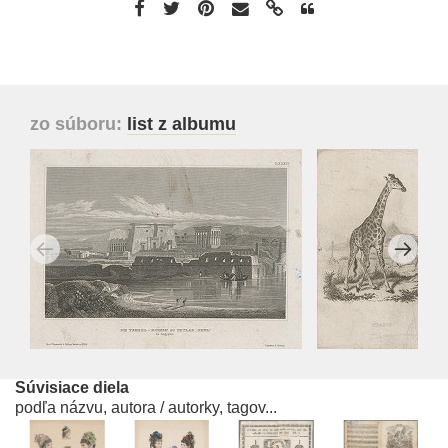
zo súboru:
list z albumu
Súvisiace diela
podľa názvu, autora / autorky, tagov...