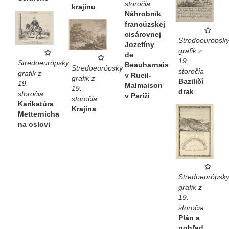
storočia
krajinu
Náhrobník
francúzskej
cisárovnej
Stredoeurópsk
Jozefíny
grafik z
de
19.
Stredoeurópsky
Beauharnais
Stredoeurópsky
storočia
grafik z
v Rueil-
grafik z
Baziličí
19.
Malmaison
19.
drak
storočia
v Paríži
storočia
Karikatúra
Krajina
Metternicha
na oslovi
Stredoeurópsk
grafik z
19.
storočia
Plán a
pohľad