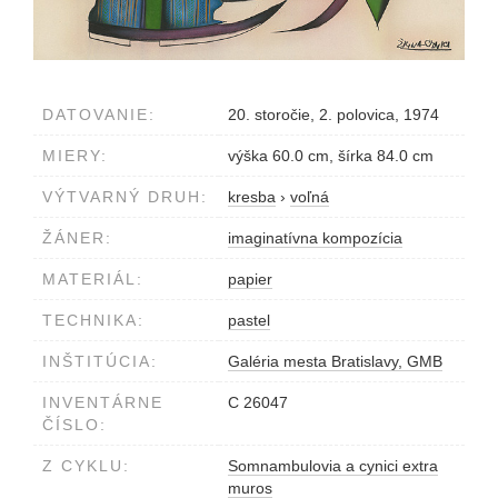
DATOVANIE:
20. storočie, 2. polovica, 1974
MIERY:
výška 60.0 cm, šírka 84.0 cm
VÝTVARNÝ DRUH:
kresba
›
voľná
ŽÁNER:
imaginatívna kompozícia
MATERIÁL:
papier
TECHNIKA:
pastel
INŠTITÚCIA:
Galéria mesta Bratislavy, GMB
INVENTÁRNE
C 26047
ČÍSLO:
Z CYKLU:
Somnambulovia a cynici extra
muros