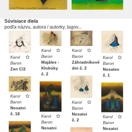
Súvisiace diela
podľa názvu, autora / autorky, tagov...
Karol
Karol
Baron
Baron
Karol
Karol
Majáles -
Záhradníkové
Baron
Baron
Klobúky
dni č. 2
Zen C/2
Nosatec
č. 2
č. 1
Karol
Baron
Karol
Nosatci
Baron
č. 18
Nosatci
Karol
Karol
č. 2
Baron
Baron
Nosatci
Nosatci