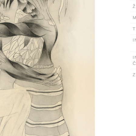
Ž
M
T
I
I
Č
Z