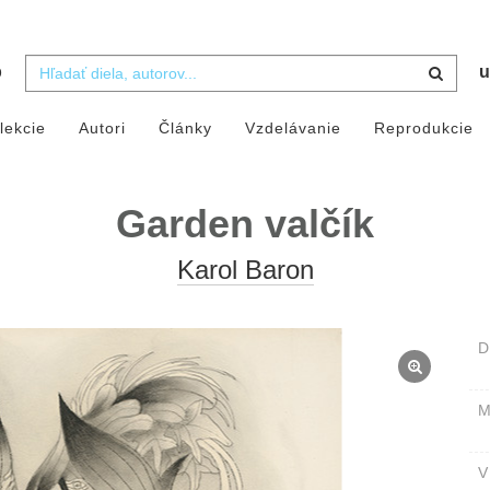
b
u
lekcie
Autori
Články
Vzdelávanie
Reprodukcie
Garden valčík
Karol Baron
D
M
V