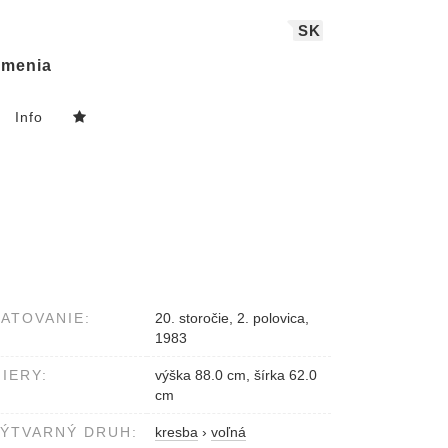
SK
menia
Info
ATOVANIE:
20. storočie, 2. polovica,
1983
IERY:
výška 88.0 cm, šírka 62.0
cm
ÝTVARNÝ DRUH:
kresba
›
voľná