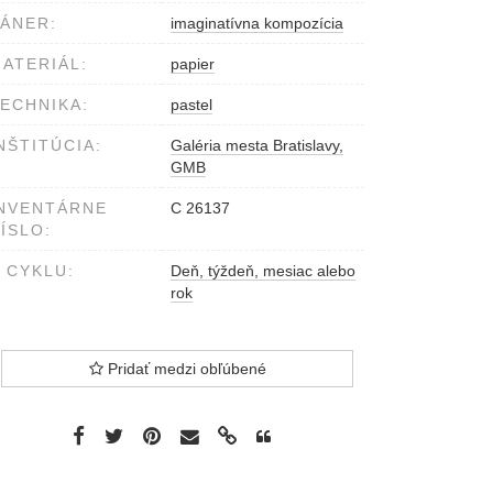
ÁNER:
imaginatívna kompozícia
ATERIÁL:
papier
ECHNIKA:
pastel
NŠTITÚCIA:
Galéria mesta Bratislavy,
GMB
NVENTÁRNE
C 26137
ÍSLO:
 CYKLU:
Deň, týždeň, mesiac alebo
rok
Pridať medzi obľúbené