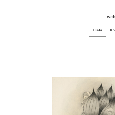
we
Diela
Ko