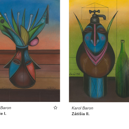
 Baron
Karol Baron
e I.
Zátišia II.