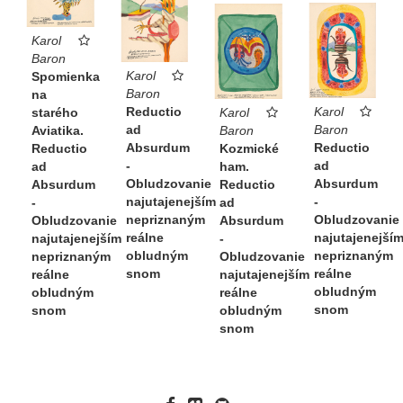
Karol
Baron
Karol
Spomienka
Baron
na
Reductio
Karol
starého
Karol
ad
Baron
Aviatika.
Baron
Absurdum
Reductio
Reductio
Kozmické
-
ad
ad
ham.
Obludzovanie
Absurdum
Absurdum
Reductio
najutajenejším
-
-
ad
nepriznaným
Obludzovanie
Obludzovanie
Absurdum
reálne
najutajenejší
najutajenejším
-
obludným
nepriznaným
nepriznaným
Obludzovanie
snom
reálne
reálne
najutajenejším
obludným
obludným
reálne
snom
snom
obludným
snom