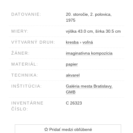
DATOVANIE:
20. storočie, 2. polovica,
1975
MIERY:
výška 43.0 cm, šírka 30.5 cm
VÝTVARNÝ DRUH:
kresba
›
voľná
ŽÁNER:
imaginatívna kompozícia
MATERIÁL:
papier
TECHNIKA:
akvarel
INŠTITÚCIA:
Galéria mesta Bratislavy,
GMB
INVENTÁRNE
C 26323
ČÍSLO:
Pridať medzi obľúbené