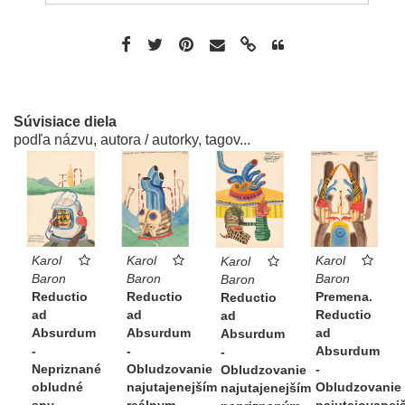
Súvisiace diela
podľa názvu, autora / autorky, tagov...
Karol
Karol
Karol
Karol
Baron
Baron
Baron
Baron
Reductio
Premena.
Reductio
Reductio
ad
Reductio
ad
ad
Absurdum
ad
Absurdum
Absurdum
-
Absurdum
-
-
Obludzovanie
-
Nepriznané
Obludzovanie
najutajenejším
Obludzovanie
obludné
najutajenejším