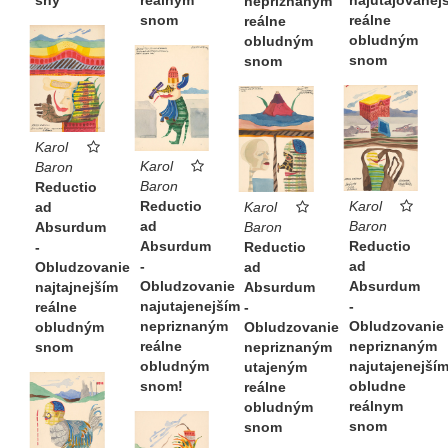
reálnym
najutajovanej
sny
nepriznaným
snom
reálne
reálne
obludným
obludným
snom
snom
Karol
Karol
Baron
Baron
Reductio
Reductio
Karol
ad
Karol
ad
Baron
Absurdum
Baron
Absurdum
Reductio
-
Reductio
-
ad
Obludzovanie
ad
Obludzovanie
Absurdum
najtajnejším
Absurdum
najutajenejším
-
reálne
-
nepriznaným
Obludzovanie
obludným
Obludzovanie
reálne
nepriznaným
snom
nepriznaným
obludným
najutajenejší
utajeným
snom!
obludne
reálne
reálnym
obludným
snom
snom