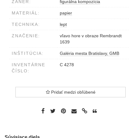
ŽÁNER:
figurálna kompozícia
MATERIÁL:
papier
TECHNIKA:
lept
ZNAČENIE:
vľavo hore v obraze Rembrandt
1639
INŠTITÚCIA:
Galéria mesta Bratislavy, GMB
INVENTÁRNE
C 4278
ČÍSLO:
Pridať medzi obľúbené
Súvisiace diela