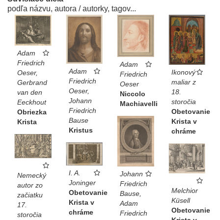
podľa názvu, autora / autorky, tagov...
Adam
Friedrich
Adam
Adam
Ikonový
Oeser,
Friedrich
Friedrich
maliar z
Gerbrand
Oeser
Oeser,
18.
van den
Niccolo
Johann
storočia
Eeckhout
Machiavelli
Friedrich
Obetovanie
Obriezka
Bause
Krista v
Krista
Kristus
chráme
I. A.
Johann
Nemecký
Joninger
Friedrich
autor zo
Melchior
Obetovanie
Bause,
začiatku
Küsell
Krista v
Adam
17.
Obetovanie
chráme
Friedrich
storočia
Krista v