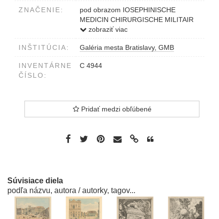
ZNAČENIE:
pod obrazom IOSEPHINISCHE
MEDICIN CHIRURGISCHE MILITAIR
ACADEMIE und Gewehr Fabrik in der
zobraziť viac
Währinger Gasse
INŠTITÚCIA:
Galéria mesta Bratislavy, GMB
INVENTÁRNE
C 4944
ČÍSLO:
Pridať medzi obľúbené
Súvisiace diela
podľa názvu, autora / autorky, tagov...