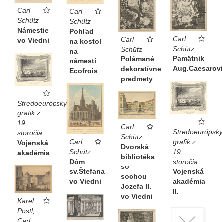
Carl
Carl
Schütz
Schütz
Námestie
Pohľad
Carl
Carl
vo Viedni
na kostol
Schütz
Schütz
na
Pamätník
Polámané
námestí
Aug.Caesarov
dekoratívne
Ecofrois
predmety
Stredoeurópsky
grafik z
19.
Carl
Stredoeurópsk
storočia
Schütz
Carl
grafik z
Vojenská
Dvorská
Schütz
19.
akadémia
bibliotéka
Dóm
storočia
so
sv.Štefana
Vojenská
sochou
vo Viedni
akadémia
Jozefa II.
II.
vo Viedni
Karel
Postl,
Carl