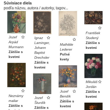
Súvisiace diela
podľa názvu, autora / autorky, tagov...
František
Jozef
Ignaz
Studený
Arpád
Laminger,
Zátišie s
Mathilde
Murmann
Johann
kvetmi
Lederer
Zátišie s
Baptist
Poľné
kvetmi
Drechsler
kvety
Zátišie s
kvetmi
Mikuláš
Jordán
Jozef
Zátišie s
Neznámy
Bendík
kvetmi
Jozef
maliar
Zátišie s
Šturdík
Zátišie s
kvetmi
Zátišie s