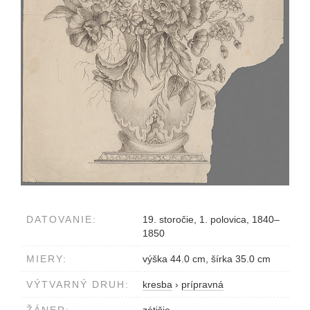
DATOVANIE:
19. storočie, 1. polovica, 1840–
1850
MIERY:
výška 44.0 cm, šírka 35.0 cm
VÝTVARNÝ DRUH:
kresba
›
prípravná