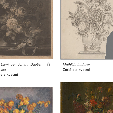
 Laminger, Johann Baptist
Mathilde Lederer
sler
Zátišie s kvetmi
ie s kvetmi