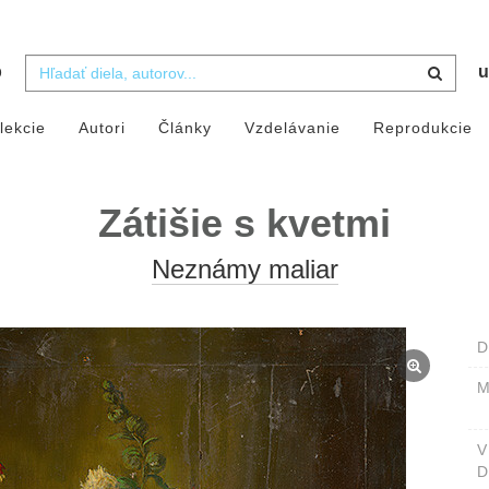
b
u
lekcie
Autori
Články
Vzdelávanie
Reprodukcie
Zátišie s kvetmi
Neznámy maliar
D
M
D