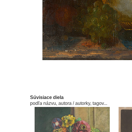
Súvisiace diela
podľa názvu, autora / autorky, tagov...