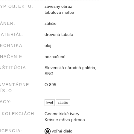
YP OBJEKTU:
závesný obraz
tabuľová maľba
ÁNER:
zátišie
ATERIÁL:
drevená tabuľa
ECHNIKA:
olej
NAČENIE:
neznačené
NŠTITÚCIA:
Slovenská národná galéria,
SNG
NVENTÁRNE
O 895
ÍSLO:
AGY:
kvet
zátišie
 KOLEKCIÁCH:
Geometrické tvary
Krásne mŕtva príroda
ICENCIA:
voľné dielo