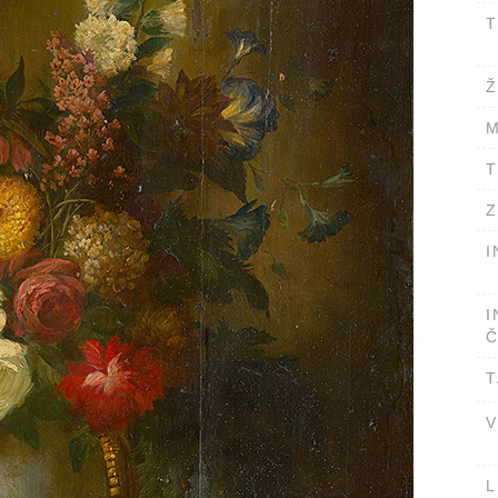
T
Ž
M
T
Z
I
I
Č
T
V
L