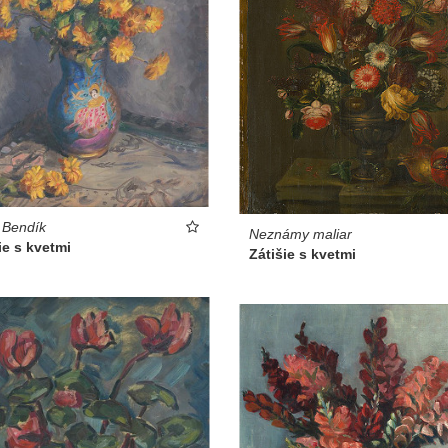
 Bendík
Neznámy maliar
ie s kvetmi
Zátišie s kvetmi