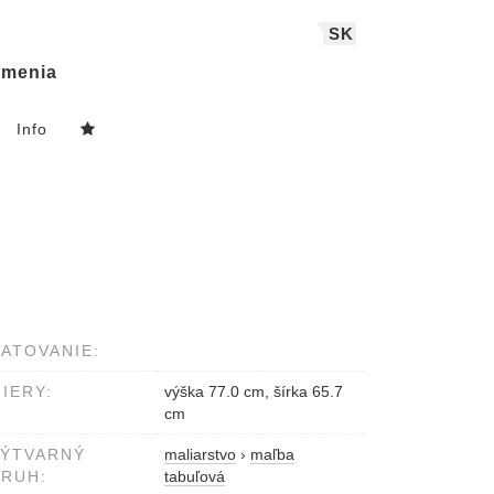
SK
menia
Info
ATOVANIE:
IERY:
výška 77.0 cm, šírka 65.7
cm
VÝTVARNÝ
maliarstvo
›
maľba
RUH:
tabuľová