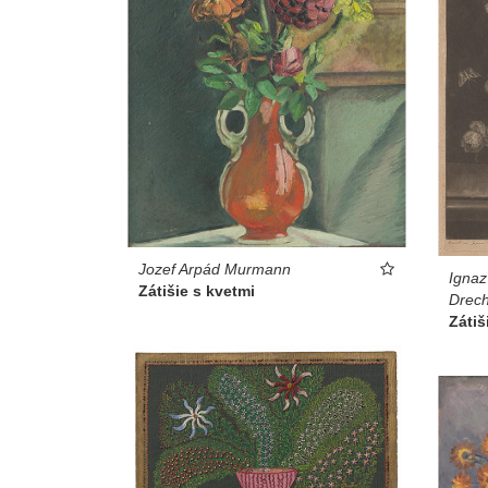
Jozef Arpád Murmann
Ignaz
Zátišie s kvetmi
Drech
Zátiš