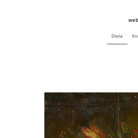
we
Diela
Ko