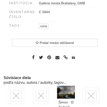
INŠTITÚCIA:
Galéria mesta Bratislavy, GMB
INVENTÁRNE
C 5844
ČÍSLO:
TAGY:
ruina
Pridať medzi obľúbené
Súvisiace diela
podľa názvu, autora / autorky, tagov...
Šimon
Tadeáš