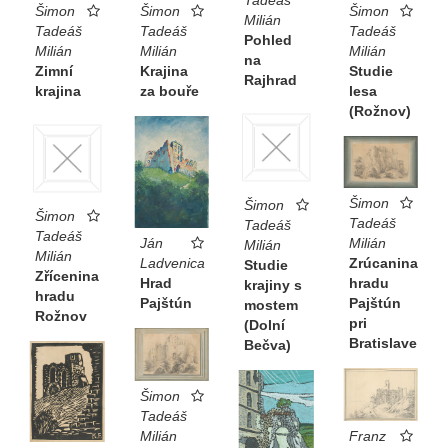
Šimon
Šimon
Šimon
Milián
Tadeáš
Tadeáš
Tadeáš
Pohled
Milián
Milián
Milián
na
Zimní
Krajina
Studie
Rajhrad
krajina
za bouře
lesa
(Rožnov)
Šimon
Šimon
Šimon
Tadeáš
Tadeáš
Tadeáš
Ján
Milián
Milián
Milián
Ladvenica
Zrúcanina
Studie
Zřícenina
Hrad
hradu
krajiny s
hradu
Pajštún
Pajštún
mostem
Rožnov
pri
(Dolní
Bratislave
Bečva)
Šimon
Tadeáš
Milián
Franz