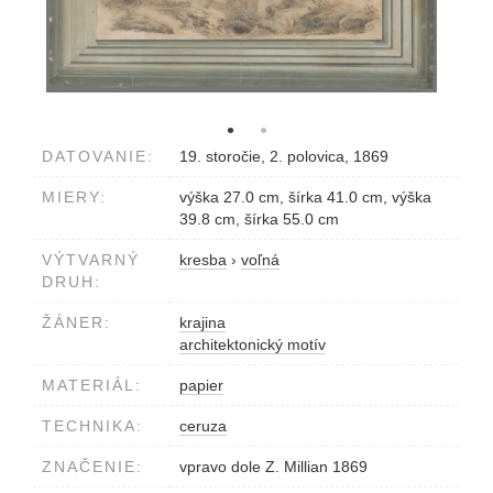
DATOVANIE:
19. storočie, 2. polovica, 1869
MIERY:
výška 27.0 cm, šírka 41.0 cm, výška
39.8 cm, šírka 55.0 cm
VÝTVARNÝ
kresba
›
voľná
DRUH:
ŽÁNER:
krajina
architektonický motív
MATERIÁL:
papier
TECHNIKA:
ceruza
ZNAČENIE:
vpravo dole Z. Millian 1869