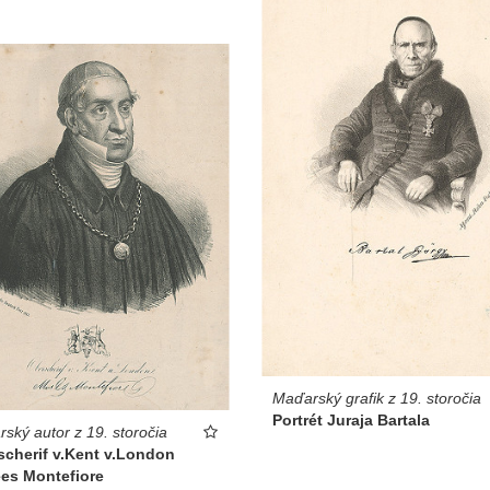
Maďarský grafik z 19. storočia
Portrét Juraja Bartala
ský autor z 19. storočia
scherif v.Kent v.London
es Montefiore