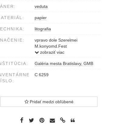
ÁNER:
veduta
ATERIÁL:
papier
ECHNIKA:
litografia
NAČENIE:
vpravo dole Szerelmei
M.konyomd.Fest
dole pod obrazom Trencsin
zobraziť viac
1670-ben
NŠTITÚCIA:
Galéria mesta Bratislavy, GMB
NVENTÁRNE
C 6259
ÍSLO:
Pridať medzi obľúbené