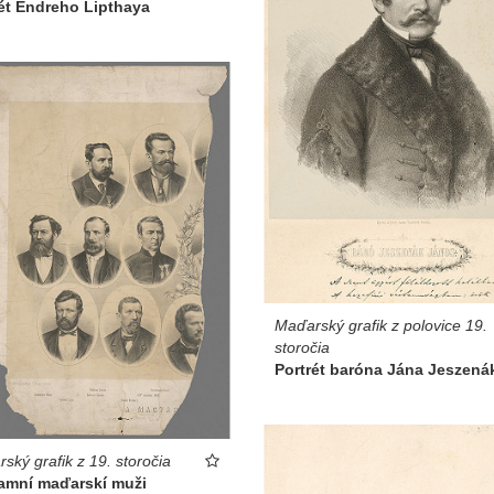
ét Endreho Lipthaya
Maďarský grafik z polovice 19.
storočia
Portrét baróna Jána Jeszená
ský grafik z 19. storočia
amní maďarskí muži