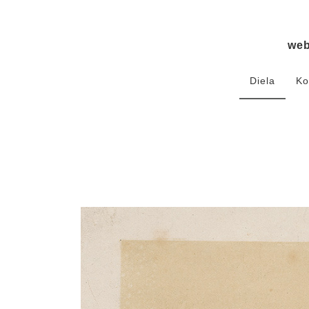
we
Diela
Ko