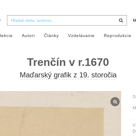
b
u
lekcie
Autori
Články
Vzdelávanie
Reprodukcie
Trenčín v r.1670
Maďarský grafik z 19. storočia
D
M
D