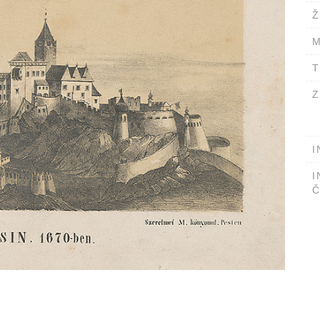
Ž
M
T
Z
I
I
Č