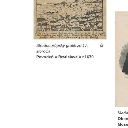
Stredoeurópsky grafik zo 17.
storočia
Povodeň v Bratislave v r.1670
Maďar
Ober
Mose