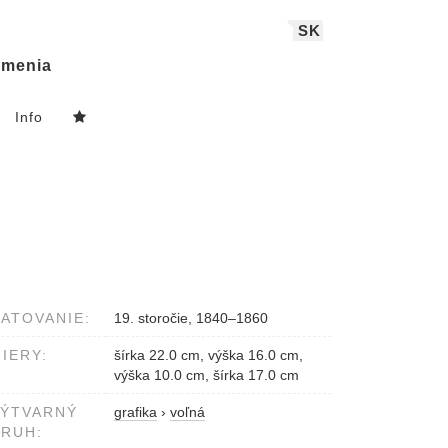
SK
menia
Info
ATOVANIE:
19. storočie, 1840–1860
IERY:
šírka 22.0 cm, výška 16.0 cm,
výška 10.0 cm, šírka 17.0 cm
VÝTVARNÝ
grafika
›
voľná
RUH: