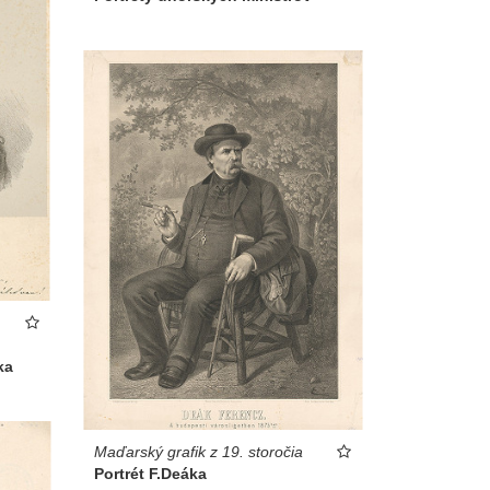
ka
Maďarský grafik z 19. storočia
Portrét F.Deáka