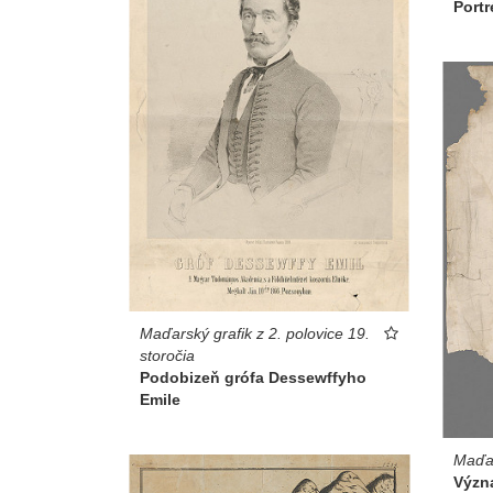
Portr
Maďarský grafik z 2. polovice 19.
storočia
Podobizeň grófa Dessewffyho
Emile
Maďar
Význ