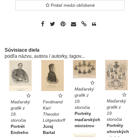
Pridať medzi obľúbené
Súvisiace diela
podľa názvu, autora / autorky, tagov...
Maďarský
grafik z
Maďarský
19.
Maďarský
Ferdinand
grafik z
storočia
grafik z
Karl
19.
Portréty
19.
Theodor
storočia
maďarských
storočia
Lütgendorff
Portréty
ministrov
Portrét
Juraj
uhorských
Endreho
Bartal