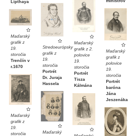
ministrov
Lipthaya
Maďarský
grafik z
Maďarský
Stredoeurópsky
19.
grafik z 2.
Maďarský
grafik z
storočia
polovice
grafik z
19.
Trenčín v
19.
polovice
storočia
r.1670
storočia
19.
Portrét
Portrét
storočia
Dr. Juraja
Tisza
Portrét
Hassela
Kálmána
baróna
Jána
Jeszenáka
Maďarský
grafik z
19.
Maďarský
storočia
Maďarský