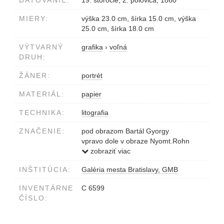
DATOVANIE:
19. storočie, 2. polovica, 1860
MIERY:
výška 23.0 cm, šírka 15.0 cm, výška
25.0 cm, šírka 18.0 cm
VÝTVARNÝ
grafika
›
voľná
DRUH:
ŽÁNER:
portrét
MATERIÁL:
papier
TECHNIKA:
litografia
ZNAČENIE:
pod obrazom Bartál Gyorgy
vpravo dole v obraze Nyomt.Rohn
Pest 1860
zobraziť viac
INŠTITÚCIA:
Galéria mesta Bratislavy, GMB
INVENTÁRNE
C 6599
ČÍSLO: