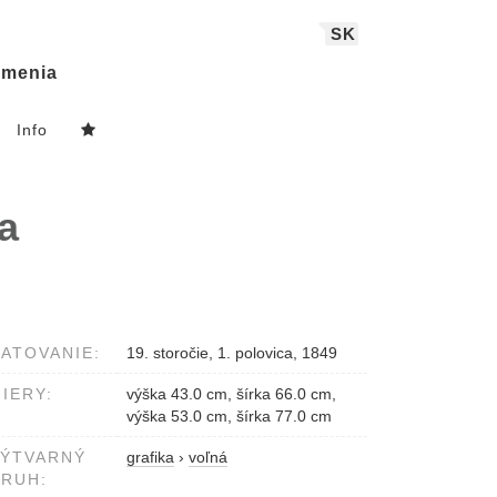
SK
menia
Info
a
ATOVANIE:
19. storočie, 1. polovica, 1849
IERY:
výška 43.0 cm, šírka 66.0 cm,
výška 53.0 cm, šírka 77.0 cm
VÝTVARNÝ
grafika
›
voľná
RUH: