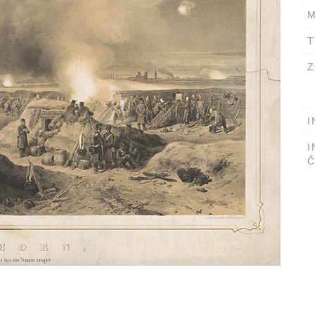
M
T
Z
I
I
Č