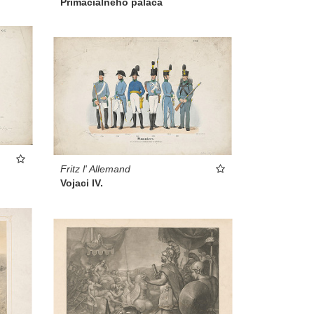
Primaciálneho paláca
Fritz l' Allemand
Vojaci IV.