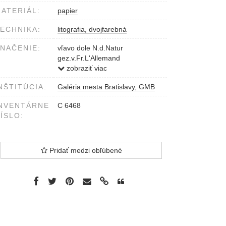
ATERIÁL:
papier
ECHNIKA:
litografia, dvojfarebná
NAČENIE:
vľavo dole N.d.Natur
gez.v.Fr.L'Allemand
vpravo dole Lith.v.J.Lanzedelli
zobraziť viac
u.Ed.Weixlgärtner
NŠTITÚCIA:
Galéria mesta Bratislavy, GMB
pod obrazom COMORN von
den...belagert
NVENTÁRNE
C 6468
ÍSLO:
Pridať medzi obľúbené