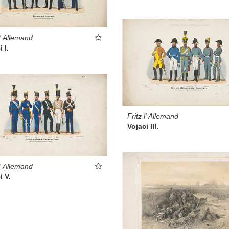
l' Allemand
 I.
Fritz l' Allemand
Vojaci III.
l' Allemand
i V.