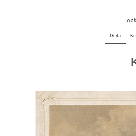
we
Diela
Ko