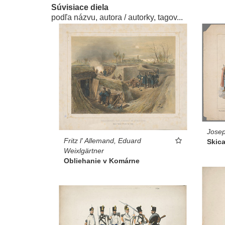
Súvisiace diela
podľa názvu, autora / autorky, tagov...
Josep
Fritz l' Allemand, Eduard
Skica
Weixlgärtner
Obliehanie v Komárne