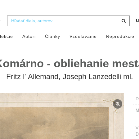
b
u
lekcie
Autori
Články
Vzdelávanie
Reprodukcie
Komárno - obliehanie mest
Fritz l' Allemand
,
Joseph Lanzedelli ml.
D
M
D