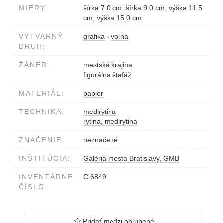
MIERY:
šírka 7.0 cm, šírka 9.0 cm, výška 11.5
cm, výška 15.0 cm
VÝTVARNÝ
grafika
›
voľná
DRUH:
ŽÁNER:
mestská krajina
figurálna štafáž
MATERIÁL:
papier
TECHNIKA:
medirytina
rytina, medirytina
ZNAČENIE:
neznačené
INŠTITÚCIA:
Galéria mesta Bratislavy, GMB
INVENTÁRNE
C 6849
ČÍSLO:
Pridať medzi obľúbené