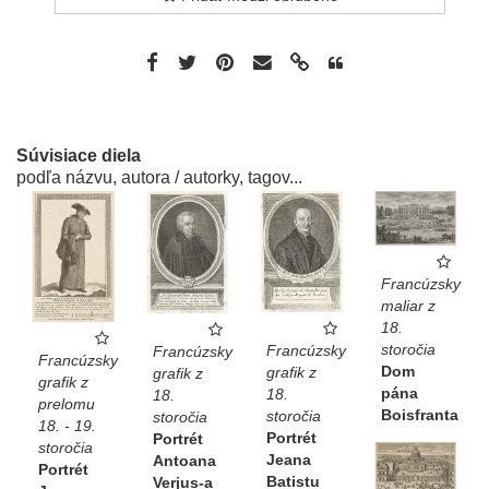
Súvisiace diela
podľa názvu, autora / autorky, tagov...
Francúzsky
maliar z
18.
storočia
Francúzsky
Francúzsky
Francúzsky
Dom
grafik z
grafik z
grafik z
pána
18.
18.
prelomu
Boisfranta
storočia
storočia
18. - 19.
Portrét
Portrét
storočia
Jeana
Antoana
Portrét
Batistu
Verjus-a