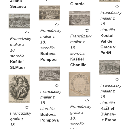
Jeana
Girarda
Seranea
Francúzsky
maliar z
18.
storočia
Francúzsky
Kostol
Francúzsky
maliar z
Francúzsky
Val de
maliar z
18.
maliar z
Grace v
18.
storočia
18.
Paríži
storočia
Budova
storočia
Kaštieľ
Pompou
Kaštieľ
Chanille
St.Maur
Francúzsky
maliar z
Francúzsky
18.
maliar z
storočia
18.
Francúzsky
Kaštieľ
storočia
grafik z
Francúzsky
D'Ancy-
Budova
18.
grafik z
le Franc
Pompova
storočia
18.