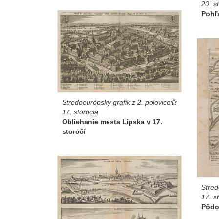
20. s
Pohľ
Stredoeurópsky grafik z 2. polovice
17. storočia
Obliehanie mesta Lipska v 17.
storočí
Stred
17. s
Pôdo