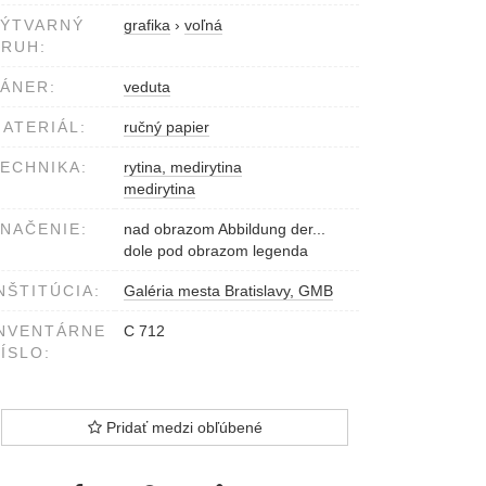
VÝTVARNÝ
grafika
›
voľná
RUH:
ÁNER:
veduta
ATERIÁL:
ručný papier
ECHNIKA:
rytina, medirytina
medirytina
NAČENIE:
nad obrazom Abbildung der...
dole pod obrazom legenda
NŠTITÚCIA:
Galéria mesta Bratislavy, GMB
NVENTÁRNE
C 712
ÍSLO:
Pridať medzi obľúbené