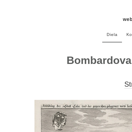
we
Diela
Ko
Bombardovan
St