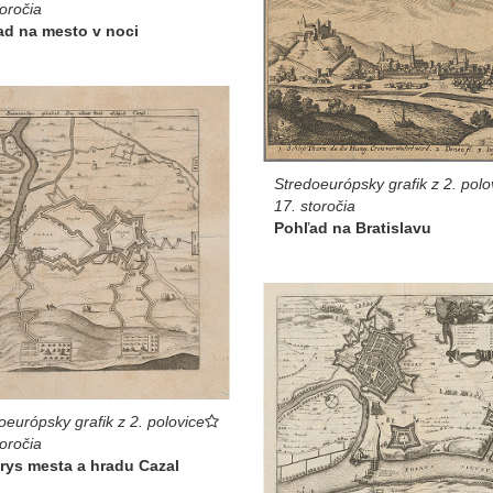
toročia
ad na mesto v noci
Stredoeurópsky grafik z 2. polo
17. storočia
Pohľad na Bratislavu
oeurópsky grafik z 2. polovice
toročia
rys mesta a hradu Cazal