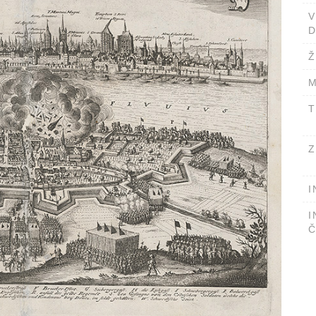
D
Ž
M
T
Z
I
I
Č