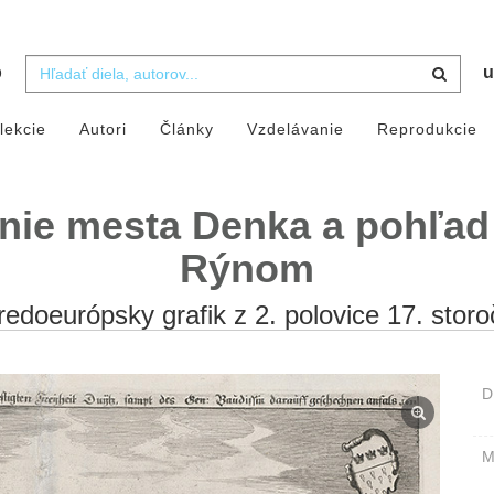
b
u
lekcie
Autori
Články
Vzdelávanie
Reprodukcie
ie mesta Denka a pohľad 
Rýnom
redoeurópsky grafik z 2. polovice 17. storo
D
M