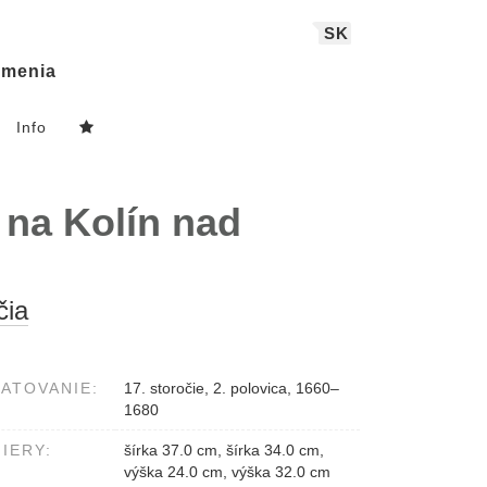
SK
menia
Info
na Kolín nad
čia
ATOVANIE:
17. storočie, 2. polovica, 1660–
1680
IERY:
šírka 37.0 cm, šírka 34.0 cm,
výška 24.0 cm, výška 32.0 cm