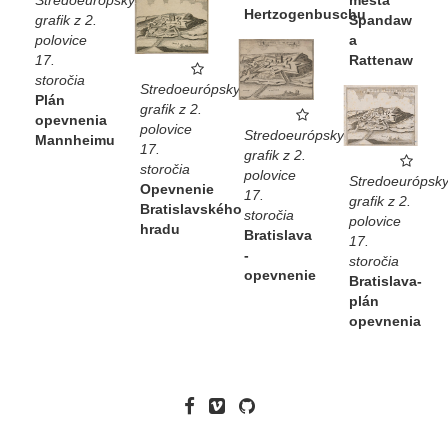
Stredoeurópsky
Hertzogenbuschu
Spandaw
grafik z 2.
a
polovice
Rattenaw
17.
storočia
Stredoeurópsky
Plán
grafik z 2.
opevnenia
polovice
Stredoeurópsky
Mannheimu
17.
grafik z 2.
storočia
polovice
Stredoeurópsk
Opevnenie
17.
grafik z 2.
Bratislavského
storočia
polovice
hradu
Bratislava
17.
-
storočia
opevnenie
Bratislava-
plán
opevnenia