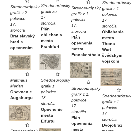
Stredoeurópsk
Stredoeurópsky
Stredoeurópsky
Stredoeurópsky
grafik z 1.
grafik zo
grafik z 2.
grafik z 1.
polovice
17.
polovice
polovice
17.
storočia
17.
17.
storočia
Plán
storočia
storočia
Obliehanie
obliehania
Bratislavský
Plán
mesta
mesta
hrad s
opevnenia
Thona
Frankfurt
opevnením
mesta
Wert
Franskenthalu
švédskym
vojskom
Matthäus
Stredoeurópsky
Merian
grafik z
Stredoeurópsky
Opevnenie
polovice
grafik z 1.
Stredoeurópsk
Augsburgu
18.
polovice
grafik z 1.
storočia
17.
polovice
Opevnenie
storočia
17.
mesta
Plán
storočia
Erfurtu
opevnenia
Dvojobraz
mesta
mesta