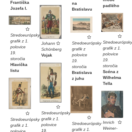
Františka
na
padlého
Jozefa I.
Bratislavu
Stredoeurópsky
grafik z 1.
Stredoeurópsk
Stredoeurópsky
Johann
polovice
grafik z 1.
grafik z
Schönberg
19.
polovice
polovice
Vojak
storočia
19.
19.
Hlavička
storočia
storočia
listu
Scéna z
Bratislava
Wilhelma
z juhu
Tella
Stredoeurópsky
grafik z 1.
Stredoeurópsky
Imrich
Stredoeurópsky
polovice
grafik z 1.
Weiner-
grafik z 1.
19.
polovice