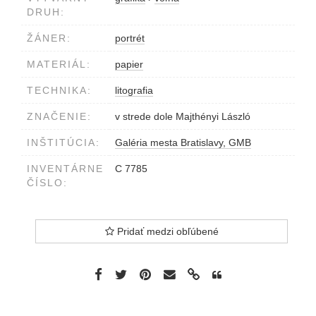
DRUH:
ŽÁNER:
portrét
MATERIÁL:
papier
TECHNIKA:
litografia
ZNAČENIE:
v strede dole Majthényi László
INŠTITÚCIA:
Galéria mesta Bratislavy, GMB
INVENTÁRNE
C 7785
ČÍSLO:
Pridať medzi obľúbené