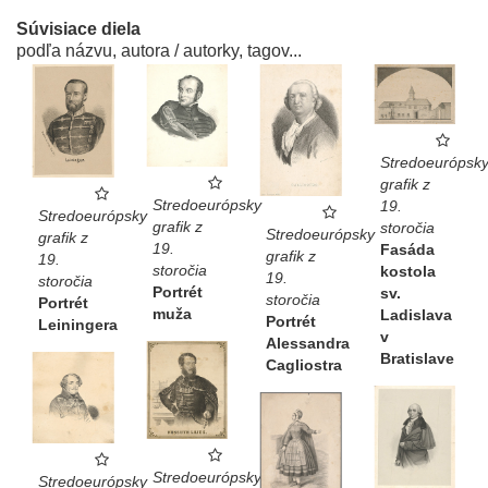
Súvisiace diela
podľa názvu, autora / autorky, tagov...
Stredoeurópsk
grafik z
Stredoeurópsky
19.
Stredoeurópsky
grafik z
storočia
Stredoeurópsky
grafik z
19.
Fasáda
grafik z
19.
storočia
kostola
19.
storočia
Portrét
sv.
storočia
Portrét
muža
Ladislava
Portrét
Leiningera
v
Alessandra
Bratislave
Cagliostra
Stredoeurópsky
Stredoeurópsky