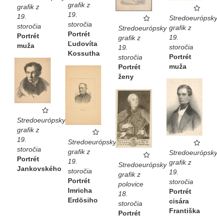
grafik z
grafik z
19.
19.
Stredoeurópsk
storočia
storočia
grafik z
Stredoeurópsky
Portrét
Portrét
19.
grafik z
Ľudovíta
muža
storočia
19.
Kossutha
Portrét
storočia
muža
Portrét
ženy
Stredoeurópsky
grafik z
19.
Stredoeurópsky
storočia
grafik z
Stredoeurópsk
Portrét
19.
grafik z
Stredoeurópsky
Jankovského
storočia
19.
grafik z
Portrét
storočia
polovice
Imricha
Portrét
18.
Erdösiho
cisára
storočia
Františka
Portrét