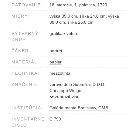
DATOVANIE:
18. storočie, 1. polovica, 1720
MIERY:
výška 35.0 cm, šírka 24.0 cm, výška
38.0 cm, šírka 26.0 cm
VÝTVARNÝ
grafika
›
voľná
DRUH:
ŽÁNER:
portrét
MATERIÁL:
papier
TECHNIKA:
mezzotinta
ZNAČENIE:
vpravo dole Submilsis D.D.D.
Christoph Weigel
kruhopis CHRISTIANUS AUGUSTUS
zobraziť viac
S.R.E. PRESBYTER...
INŠTITÚCIA:
Galéria mesta Bratislavy, GMB
INVENTÁRNE
C 799
ČÍSLO: