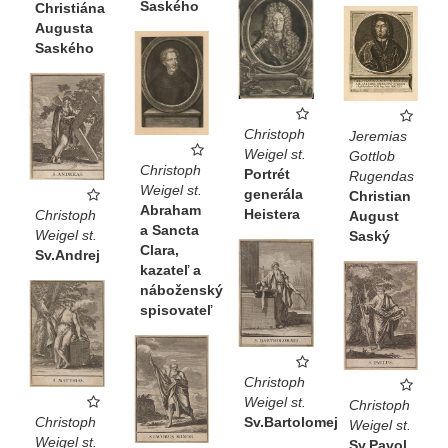
Saského
Christiána
Augusta
Saského
Christoph
Jeremias
Weigel st.
Gottlob
Christoph
Portrét
Rugendas
Weigel st.
generála
Christian
Abraham
Heistera
Christoph
August
a Sancta
Weigel st.
Saský
Clara,
Sv.Andrej
kazateľ a
náboženský
spisovateľ
Christoph
Weigel st.
Christoph
Christoph
Sv.Bartolomej
Weigel st.
Weigel st.
Sv.Pavol