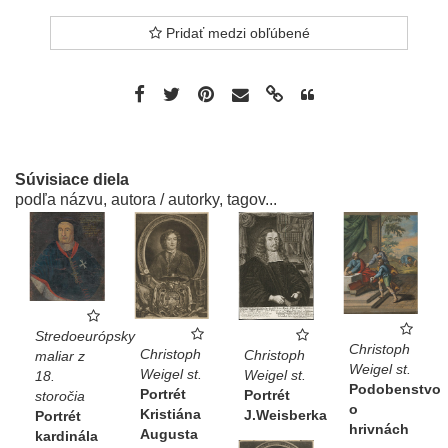
Pridať medzi obľúbené
Súvisiace diela
podľa názvu, autora / autorky, tagov...
Stredoeurópsky
Christoph
Christoph
Christoph
maliar z
Weigel st.
Weigel st.
Weigel st.
18.
Podobenstvo
Portrét
Portrét
storočia
o
Kristiána
J.Weisberka
Portrét
hrivnách
Augusta
kardinála