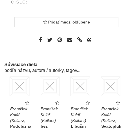
ČÍSLO:
Pridať medzi obľúbené
Súvisiace diela
podľa názvu, autora / autorky, tagov...
František
František
František
František
Kolář
Kolář
Kolář
Kolář
(Kollarz)
(Kollarz)
(Kollarz)
(Kollarz)
Podobizna
bez
Libušin
Svatopluk