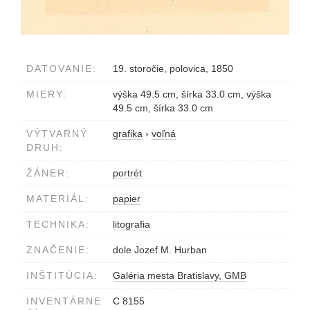
DATOVANIE:
19. storočie, polovica, 1850
MIERY:
výška 49.5 cm, šírka 33.0 cm, výška
49.5 cm, šírka 33.0 cm
VÝTVARNÝ
grafika
›
voľná
DRUH:
ŽÁNER:
portrét
MATERIÁL:
papier
TECHNIKA:
litografia
ZNAČENIE:
dole Jozef M. Hurban
INŠTITÚCIA:
Galéria mesta Bratislavy, GMB
INVENTÁRNE
C 8155