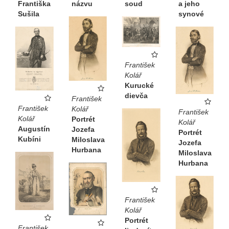
Františka
názvu
soud
a jeho
Sušila
synové
František
Kolář
Kurucké
dievča
František
František
Kolář
František
Kolář
Portrét
Kolář
Augustín
Jozefa
Portrét
Kubíni
Miloslava
Jozefa
Hurbana
Miloslava
Hurbana
František
Kolář
Portrét
František