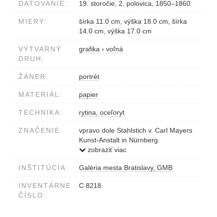
DATOVANIE:
19. storočie, 2. polovica, 1850–1860
MIERY:
šírka 11.0 cm, výška 18.0 cm, šírka
14.0 cm, výška 17.0 cm
VÝTVARNÝ
grafika
›
voľná
DRUH:
ŽÁNER:
portrét
MATERIÁL:
papier
TECHNIKA:
rytina, oceľoryt
ZNAČENIE:
vpravo dole Stahlstich v. Carl Mayers
Kunst-Anstalt in Nürnberg
v ploche obrazu 1766 GRAF
zobraziť viac
RADETZKY 1858... 1786... FREIHERR
INŠTITÚCIA:
Galéria mesta Bratislavy, GMB
VON HAYNAU 1853... 1789
HREIHERR D'ASPRE 1851, 1788 RITT
INVENTÁRNE
C 8218
vľavo dole Verlag... in Pesth
ČÍSLO: