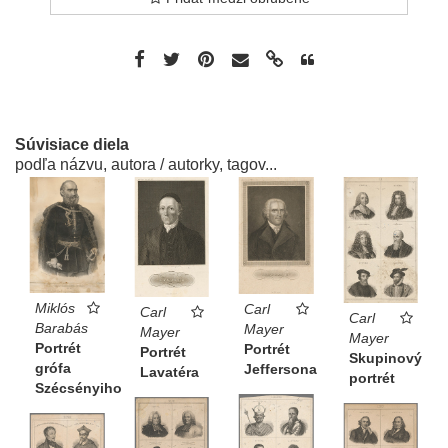
Súvisiace diela
podľa názvu, autora / autorky, tagov...
Miklós
Carl
Carl
Carl
Barabás
Mayer
Mayer
Mayer
Portrét
Portrét
Portrét
Skupinový
grófa
Jeffersona
Lavatéra
portrét
Szécsényiho