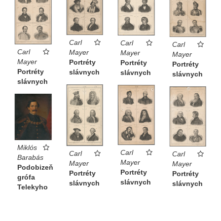
Carl
Carl
Carl
Carl
Mayer
Mayer
Mayer
Mayer
Portréty
Portréty
Portréty
Portréty
slávnych
slávnych
slávnych
slávnych
Miklós
Carl
Carl
Carl
Barabás
Mayer
Mayer
Mayer
Podobizeň
Portréty
Portréty
Portréty
grófa
slávnych
slávnych
slávnych
Telekyho