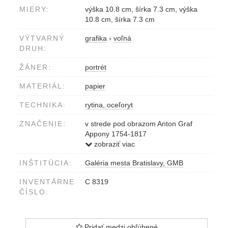
MIERY:
výška 10.8 cm, šírka 7.3 cm, výška
10.8 cm, šírka 7.3 cm
VÝTVARNÝ
grafika
›
voľná
DRUH:
ŽÁNER:
portrét
MATERIÁL:
papier
TECHNIKA:
rytina, oceľoryt
ZNAČENIE:
v strede pod obrazom Anton Graf
Appony 1754-1817
vpravo dole v obraze Carl Mayers sc.
zobraziť viac
vľavo dole v obraze M. de Barabas
INŠTITÚCIA:
Galéria mesta Bratislavy, GMB
del.
INVENTÁRNE
C 8319
ČÍSLO:
Pridať medzi obľúbené