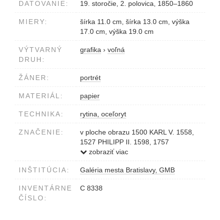
DATOVANIE:
19. storočie, 2. polovica, 1850–1860
MIERY:
šírka 11.0 cm, šírka 13.0 cm, výška
17.0 cm, výška 19.0 cm
VÝTVARNÝ
grafika
›
voľná
DRUH:
ŽÁNER:
portrét
MATERIÁL:
papier
TECHNIKA:
rytina, oceľoryt
ZNAČENIE:
v ploche obrazu 1500 KARL V. 1558,
1527 PHILIPP II. 1598, 1757
EXMOUTJ 1833, 1758 NELSON 1805,
zobraziť viac
1774 MARMONT 1769 SOU
INŠTITÚCIA:
Galéria mesta Bratislavy, GMB
vpravo dole pod obrazom Stahlstich v.
Carl Mayers Kunst-Anstalt in Nürnberg
INVENTÁRNE
C 8338
vľavo dole pod obrazom Verlag von C.
ČÍSLO:
A. Hartleben in Pesth