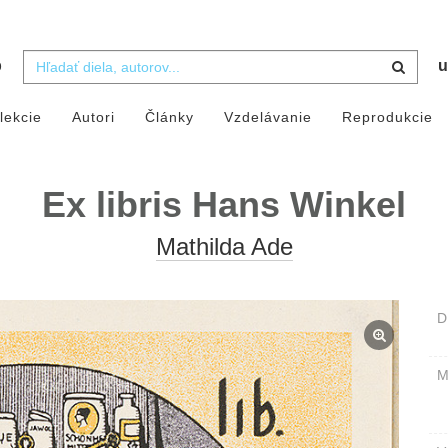
b
u
lekcie
Autori
Články
Vzdelávanie
Reprodukcie
Ex libris Hans Winkel
Mathilda Ade
D
M