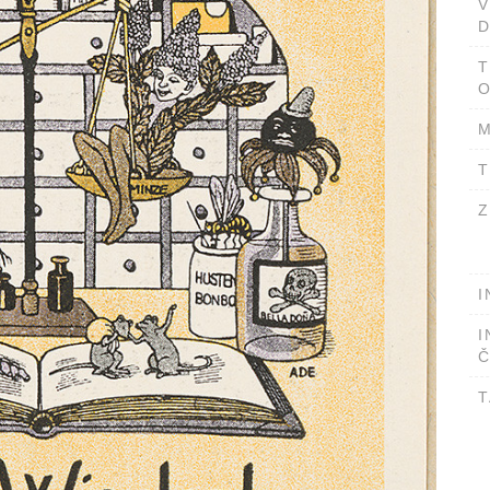
D
T
O
M
T
Z
I
I
Č
T