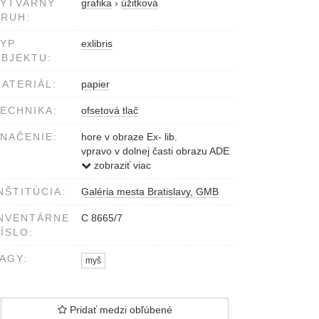
VÝTVARNÝ
grafika
›
úžitková
RUH:
YP
exlibris
BJEKTU:
ATERIÁL:
papier
ECHNIKA:
ofsetová tlač
NAČENIE:
hore v obraze Ex- lib.
vpravo v dolnej časti obrazu ADE
dole v obraze HANS WINKeL
zobraziť viac
dole na nalepenom podklade
NŠTITÚCIA:
Galéria mesta Bratislavy, GMB
Zeichner M.Ade. Abt. A. Besitzer
Hans Winkel Nro. 8. Erworben
NVENTÁRNE
C 8665/7
Taisch 1926. Ex libris Sammlung
ÍSLO:
K. FRECH. PRESSBURG.
AGY:
myš
Pridať medzi obľúbené