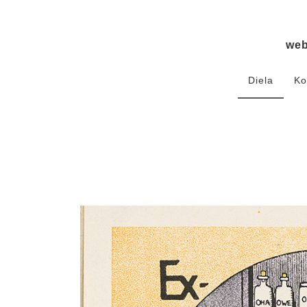
we
Diela
Ko