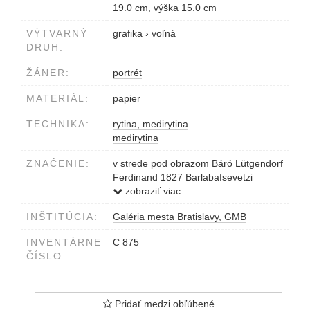
19.0 cm, výška 15.0 cm
VÝTVARNÝ
grafika
›
voľná
DRUH:
ŽÁNER:
portrét
MATERIÁL:
papier
TECHNIKA:
rytina, medirytina
medirytina
ZNAČENIE:
v strede pod obrazom Báró Lütgendorf
Ferdinand 1827 Barlabafsevetzi
Osegovich...Követje
zobraziť viac
INŠTITÚCIA:
Galéria mesta Bratislavy, GMB
INVENTÁRNE
C 875
ČÍSLO:
Pridať medzi obľúbené