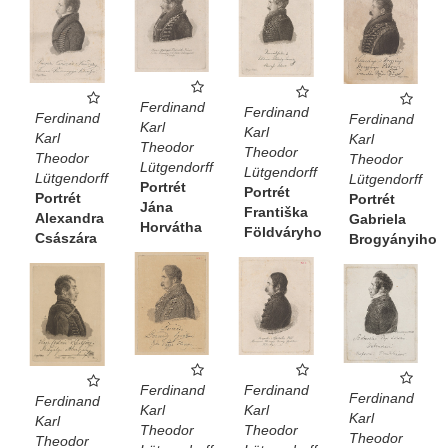
Ferdinand
Ferdinand
Ferdinand
Ferdinand
Karl
Karl
Karl
Karl
Theodor
Theodor
Theodor
Theodor
Lütgendorff
Lütgendorff
Lütgendorff
Lütgendorff
Portrét
Portrét
Portrét
Portrét
Jána
Františka
Alexandra
Gabriela
Horvátha
Földváryho
Császára
Brogyányiho
Ferdinand
Ferdinand
Ferdinand
Ferdinand
Karl
Karl
Karl
Karl
Theodor
Theodor
Theodor
Theodor