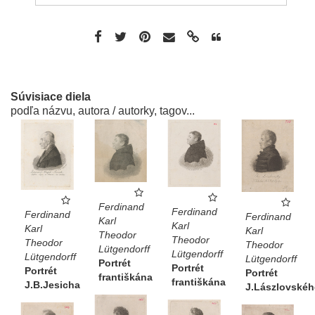
Súvisiace diela
podľa názvu, autora / autorky, tagov...
Ferdinand
Ferdinand
Ferdinand
Ferdinand
Karl
Karl
Karl
Karl
Theodor
Theodor
Theodor
Theodor
Lütgendorff
Lütgendorff
Lütgendorff
Lütgendorff
Portrét
Portrét
Portrét
Portrét
františkána
františkána
J.B.Jesicha
J.Lászlovskéh