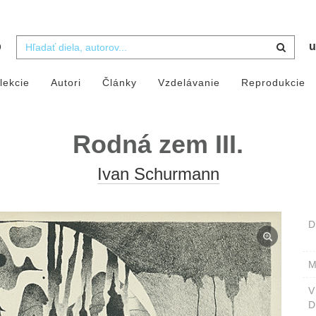
b
u
lekcie
Autori
Články
Vzdelávanie
Reprodukcie
Rodná zem III.
Ivan Schurmann
D
M
D