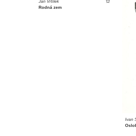
Jan Vrtílek
Rodná zem
Ivan
Oslob