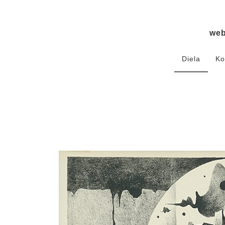
we
Diela
Ko