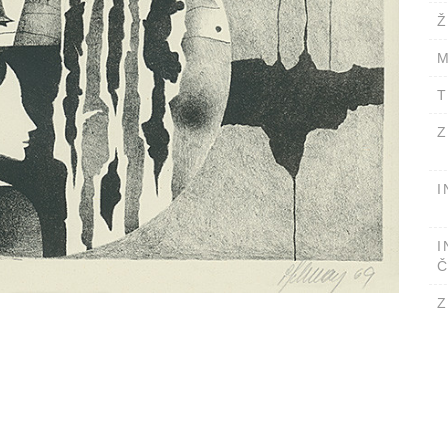
Ž
M
T
Z
I
I
Č
Z