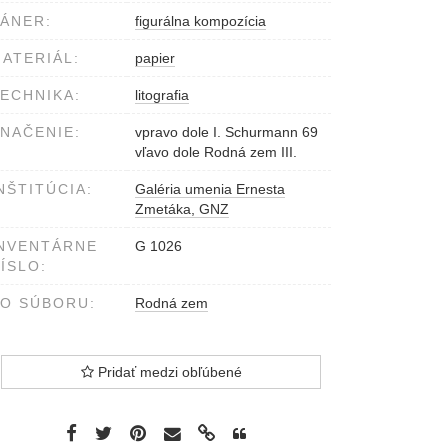
ÁNER:
figurálna kompozícia
ATERIÁL:
papier
ECHNIKA:
litografia
NAČENIE:
vpravo dole I. Schurmann 69
vľavo dole Rodná zem III.
NŠTITÚCIA:
Galéria umenia Ernesta
Zmetáka, GNZ
NVENTÁRNE
G 1026
ÍSLO:
O SÚBORU:
Rodná zem
Pridať medzi obľúbené