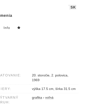
SK
menia
Info
ATOVANIE:
20. storočie, 2. polovica,
1969
IERY:
výška 17.5 cm, šírka 31.5 cm
VÝTVARNÝ
grafika
›
voľná
RUH: