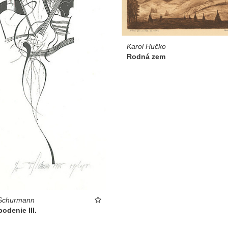
Karol Hučko
Rodná zem
 Schurmann
odenie III.