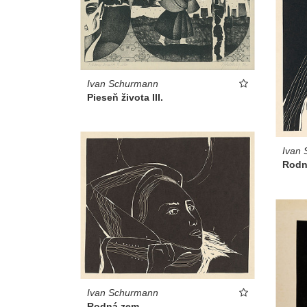
Ivan Schurmann
Pieseň života III.
Ivan
Rodn
Ivan Schurmann
Rodná zem