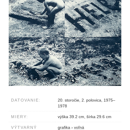
DATOVANIE:
20. storočie, 2. polovica, 1975–
1978
MIERY:
výška 39.2 cm, šírka 29.6 cm
VÝTVARNÝ
grafika
›
voľná