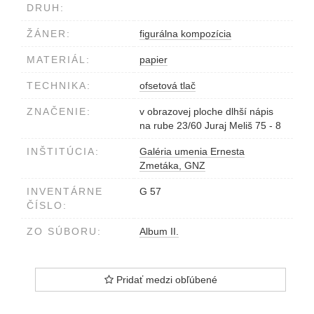
DRUH:
ŽÁNER:
figurálna kompozícia
MATERIÁL:
papier
TECHNIKA:
ofsetová tlač
ZNAČENIE:
v obrazovej ploche dlhší nápis
na rube 23/60 Juraj Meliš 75 - 8
INŠTITÚCIA:
Galéria umenia Ernesta
Zmetáka, GNZ
INVENTÁRNE
G 57
ČÍSLO:
ZO SÚBORU:
Album II.
Pridať medzi obľúbené