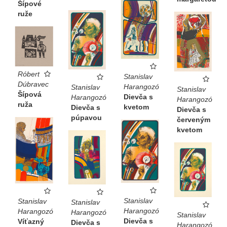
Šípové
ruže
Róbert
Stanislav
Dúbravec
Harangozó
Stanislav
Stanislav
Šípová
Dievča s
Harangozó
Harangozó
ruža
kvetom
Dievča s
Dievča s
púpavou
červeným
kvetom
Stanislav
Stanislav
Stanislav
Harangozó
Harangozó
Harangozó
Stanislav
Dievča s
Víťazný
Dievča s
Harangozó