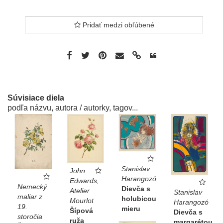
Pridať medzi obľúbené
Súvisiace diela
podľa názvu, autora / autorky, tagov...
Stanislav
John
Harangozó
Edwards,
Nemecký
Dievča s
Atelier
Stanislav
maliar z
holubicou
Mourlot
Harangozó
19.
mieru
Šípová
Dievča s
storočia
ruža
margarétou