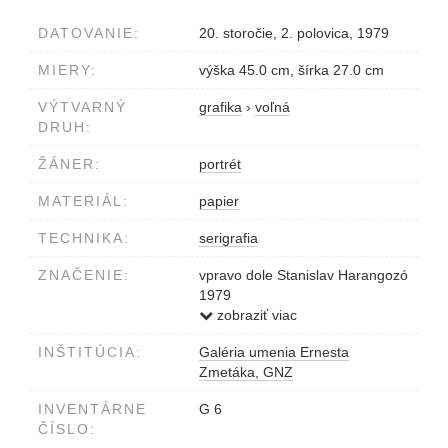
DATOVANIE:
20. storočie, 2. polovica, 1979
MIERY:
výška 45.0 cm, šírka 27.0 cm
VÝTVARNÝ
grafika
›
voľná
DRUH:
ŽÁNER:
portrét
MATERIÁL:
papier
TECHNIKA:
serigrafia
ZNAČENIE:
vpravo dole Stanislav Harangozó
1979
vľavo dole Dievča so šípovou
zobraziť viac
ružou
INŠTITÚCIA:
Galéria umenia Ernesta
dole v strede 10/200
Zmetáka, GNZ
INVENTÁRNE
G 6
ČÍSLO: