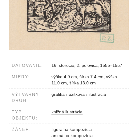
DATOVANIE:
16. storočie, 2. polovica, 1555–1557
MIERY:
výška 4.9 cm, šírka 7.4 cm, výška
11.0 cm, šírka 13.0 cm
VÝTVARNÝ
grafika
›
úžitková
›
ilustrácia
DRUH:
TYP
knižná ilustrácia
OBJEKTU:
ŽÁNER:
figurálna kompozícia
animálna kompozícia