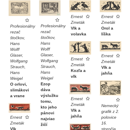
Ernest
Ernest
Zmeták
Zmeták
Profesionálny
Profesionálny
Orol a
Vlk a
rezač
rezač
líška
volavka
štočkov,
štočkov,
Hans
Hans
Wolff
Wolff
Glaser,
Glaser,
Ernest
Ernest
Wolfgang
Wolfgang
Zmeták
Zmeták
Strauch,
Strauch,
Vlk a
Kozľa a
Hans
Hans
jahňa
vlk
Weigel
Weigel
Ezop
O orlovi,
dáva
slimákovi
výslužku
a vrane
Ernest
tomu,
Zmeták
Nemecký
kto jeho
Vlk a
grafik z 2.
pánovi
jahňa
polovice
Ernest
najviac
16.
Zmeták
žičí
storočia
Vlk