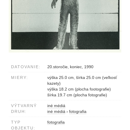
DATOVANIE:
20.storočie, koniec, 1990
MIERY:
výška 25.0 cm, šírka 25.0 cm (veľkosť
kazety)
výška 18.2 cm (plocha footografie)
šírka 19.7 cm (plocha fotografie)
VÝTVARNÝ
iné médiá
DRUH:
iné médiá
›
fotografia
TYP
fotografia
OBJEKTU: