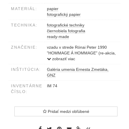
MATERIÁL:
papier
fotografický papier
TECHNIKA:
fotografické techniky
čiernobiela fotografia
ready-made
ZNAČENIE:
vzadu v strede Rónai Peter 1990
"HOMMAGE Á HOMMAGE" (re-akcia,
ready made) pod ním štítok s popisom
zobraziť viac
diela
INŠTITÚCIA:
Galéria umenia Ernesta Zmetáka,
GNZ
INVENTÁRNE
IM 74
ČÍSLO:
Pridať medzi obľúbené