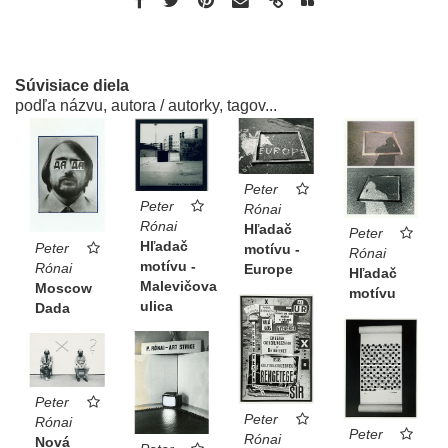
Súvisiace diela
podľa názvu, autora / autorky, tagov...
Peter
Peter
Rónai
Rónai
Hľadač
Peter
Hľadač
Peter
motívu -
Rónai
motívu -
Rónai
Europe
Hľadač
Malevičova
Moscow
motívu
ulica
Dada
Peter
Peter
Rónai
Peter
Rónai
Nová