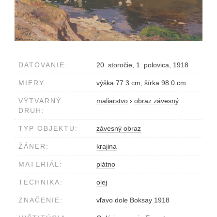
DATOVANIE:
20. storočie, 1. polovica, 1918
MIERY:
výška 77.3 cm, šírka 98.0 cm
VÝTVARNÝ
maliarstvo
›
obraz závesný
DRUH:
TYP OBJEKTU:
závesný obraz
ŽÁNER:
krajina
MATERIÁL:
plátno
TECHNIKA:
olej
ZNAČENIE:
vľavo dole Boksay 1918