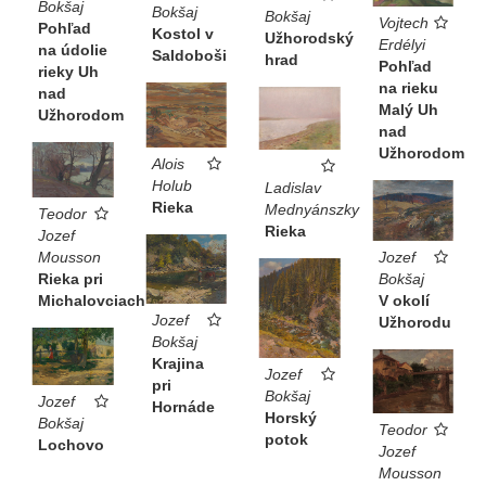
Bokšaj
Bokšaj
Bokšaj
Vojtech
Pohľad
Kostol v
Užhorodský
Erdélyi
na údolie
Saldoboši
hrad
Pohľad
rieky Uh
na rieku
nad
Malý Uh
Užhorodom
nad
Užhorodom
Alois
Holub
Ladislav
Rieka
Mednyánszky
Teodor
Rieka
Jozef
Jozef
Mousson
Bokšaj
Rieka pri
V okolí
Michalovciach
Jozef
Užhorodu
Bokšaj
Krajina
Jozef
pri
Bokšaj
Jozef
Hornáde
Horský
Bokšaj
Teodor
potok
Lochovo
Jozef
Mousson