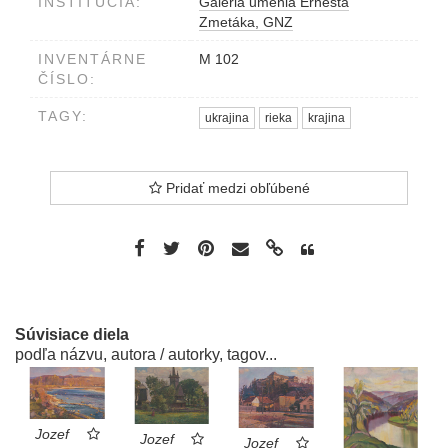
INŠTITÚCIA:
Galéria umenia Ernesta
Zmetáka, GNZ
INVENTÁRNE
M 102
ČÍSLO:
TAGY:
ukrajina
rieka
krajina
Pridať medzi obľúbené
Súvisiace diela
podľa názvu, autora / autorky, tagov...
Jozef
Jozef
Jozef